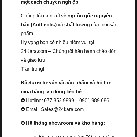
một cách chuyên nghiệp
.
Chúng tôi cam kết về
nguồn gốc nguyên
bản (Authentic)
và
chất lượng
của mọi sản
phẩm.
Hy vọng bạn có nhiều niềm vui tại
24Kara.com – Chúng tôi hân hạnh chào đón
và giao lưu.
Trân trọng!
Để được tư vấn về sản phẩm và hỗ trợ
mua hàng, vui lòng liên hệ:
✪
Hotline: 077.852.9999 – 0901.989.686
✪
Email: Sales@24kara.com
✪ Hệ thống showroom và kho hàng:
Địa chỉ cửa hàng:25/73 Giang Văn