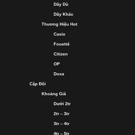
Dây Dù
Dây Khác
Thương Hiệu Hot
Casio
Fouetté
Citizen
OP
Doxa
Cặp Đôi
Khoảng Giá
Dưới 2tr
2tr – 3tr
3tr – 4tr
4tr – 5tr