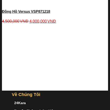
Đồng Hồ Versus VSP871218
4,500,000
VNĐ
4,000,000
VNĐ
Về Chúng Tôi
24Kara