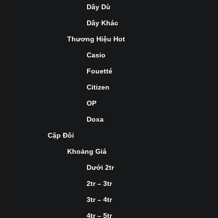
Dây Dù
Dây Khác
Thương Hiệu Hot
Casio
Fouetté
Citizen
OP
Doxa
Cặp Đôi
Khoảng Giá
Dưới 2tr
2tr – 3tr
3tr – 4tr
4tr – 5tr