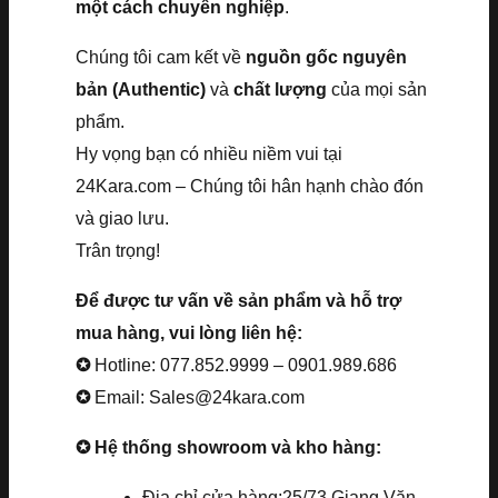
một cách chuyên nghiệp
.
Chúng tôi cam kết về
nguồn gốc nguyên
bản (Authentic)
và
chất lượng
của mọi sản
phẩm.
Hy vọng bạn có nhiều niềm vui tại
24Kara.com – Chúng tôi hân hạnh chào đón
và giao lưu.
Trân trọng!
Để được tư vấn về sản phẩm và hỗ trợ
mua hàng, vui lòng liên hệ:
✪
Hotline: 077.852.9999 – 0901.989.686
✪
Email: Sales@24kara.com
✪ Hệ thống showroom và kho hàng:
Địa chỉ cửa hàng:25/73 Giang Văn