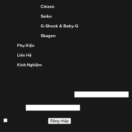
Citizen
Seiko
G-Shock & Baby-G
Skagen
Phụ Kiện
Liên Hệ
Kinh Nghiệm
Đăng nhập
Tên tài khoản hoặc địa chỉ email
*
Mật khẩu
*
Ghi nhớ mật khẩu
Đăng nhập