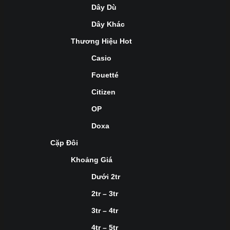
Dây Dù
Dây Khác
Thương Hiệu Hot
Casio
Fouetté
Citizen
OP
Doxa
Cặp Đôi
Khoảng Giá
Dưới 2tr
2tr – 3tr
3tr – 4tr
4tr – 5tr