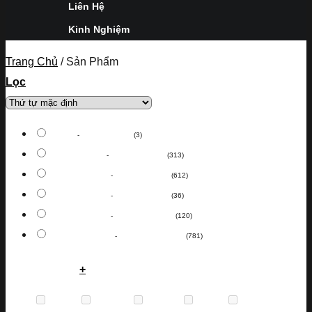
Liên Hệ
Kinh Nghiệm
Trang Chủ
/
Sản Phẩm
Lọc
0
VNĐ
-
5,000,000
VNĐ
(3)
5,000,000
VNĐ
-
10,000,000
VNĐ
(313)
10,000,000
VNĐ
-
30,000,000
VNĐ
(612)
30,000,000
VNĐ
-
50,000,000
VNĐ
(36)
50,000,000
VNĐ
-
100,000,000
VNĐ
(120)
100,000,000
VNĐ
-
1,000,000,000
VNĐ
(781)
Thương Hiệu
+
Anne
(0)
Bentley
(0)
Bulova
(0)
Burgi
(0)
Calvin
(0)