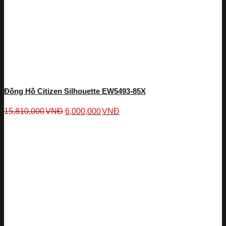
Đồng Hồ Citizen Silhouette EW5493-85X
15,810,000
VNĐ
6,000,000
VNĐ