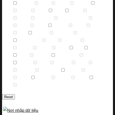
Caravelle
(1)
Casio
(0)
Certina
(0)
Charmex
(0)
Citizen
(3)
Corum
(0)
DKNY
(0)
Edox
(2)
Eterna
(1)
Fendi
(0)
Ferrari
(0)
Frederique
(0)
Frederique Constant
(0)
Gemax
(0)
Gucci
(0)
Guess
(0)
Hamilton
(5)
Hublot
(0)
Invicta
(0)
Just
(0)
Longines
(2)
Louis Erard
(0)
Maurice
(0)
Maurice Lacroix
(4)
Mido
(0)
Montblanc
(0)
Movado
(0)
Olympia
(0)
Omega
(0)
Orient
(0)
Oris
(1)
Perrelet
(1)
Rado
(5)
Raymond
(0)
Raymond Weil
(1)
Revue
(0)
Rolex
(882)
Royal
(0)
Salvatore
(0)
Seiko
(0)
Speake
(0)
Swarovski
(0)
Thương hiệu
(0)
Tissot
(932)
Tommy
(0)
Triniso
(0)
Tudor
(132)
Versace
(0)
Versus
(0)
Victorinox
(1)
Zapal
(0)
Reset