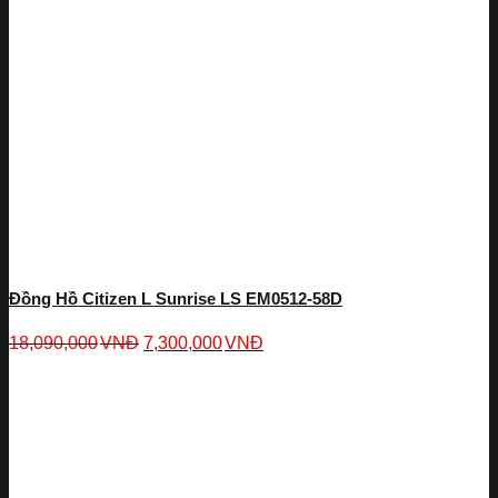
Đồng Hồ Citizen L Sunrise LS EM0512-58D
18,090,000
VNĐ
7,300,000
VNĐ