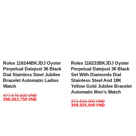
Rolex 116244BKJDJ Oyster
Rolex 116233BKJDJ Oyster
Perpetual Datejust 36 Black
Perpetual Datejust 36 Black
Dial Stainless Steel Jubilee
Set With Diamonds Dial
Bracelet Automatic Ladies
Stainless Steel And 18K
Watch
Yellow Gold Jubilee Bracelet
Automatic Men’s Watch
477,676,500
VNĐ
398,063,750
VNĐ
371,910,000
VNĐ
309,925,000
VNĐ