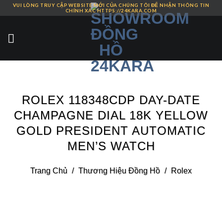
VUI LÒNG TRUY CẬP WEBSITE MỚI CỦA CHÚNG TÔI ĐỂ NHẬN THÔNG TIN
Skip
CHÍNH XÁC HTTPS://24KARA.COM
to
content
ROLEX 118348CDP DAY-DATE
CHAMPAGNE DIAL 18K YELLOW
GOLD PRESIDENT AUTOMATIC
MEN’S WATCH
Trang Chủ
/
Thương Hiệu Đồng Hồ
/
Rolex