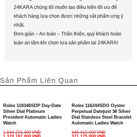
24KARA chúng tôi muốn tạo điều kiện tối ưu để
khách hàng lựa chọn được những vật phẩm ưng ý
nhất.
Đơn giản – An toàn – Thân thiện, quý khách hoàn
toàn an tâm khi chọn lựa sản phẩm tại 24KARA!
Sản Phẩm Liên Quan
Rolex 118346SDP Day-Date
Rolex 116244SDO Oyster
Silver Dial Platinum
Perpetual Datejust 36 Silver
President Automatic Ladies
Dial Stainless Steel Bracelet
Watch
Automatic Ladies Watch
1,644,224,400
VNĐ
445,410,000
VNĐ
1,370,187,000
VNĐ
371,175,000
VNĐ