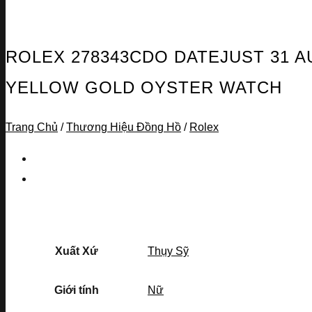
ROLEX 278343CDO DATEJUST 31 A
YELLOW GOLD OYSTER WATCH
Trang Chủ
/
Thương Hiệu Đồng Hồ
/
Rolex
Xuất Xứ
Thụy Sỹ
Giới tính
Nữ