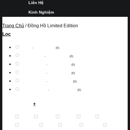
Liên Hệ
Kinh Nghiệm
Trang Chủ
/
Đồng Hồ Limited Edition
Lọc
0
VNĐ
-
5,000,000
VNĐ
(0)
5,000,000
VNĐ
-
10,000,000
VNĐ
(0)
10,000,000
VNĐ
-
30,000,000
VNĐ
(0)
30,000,000
VNĐ
-
50,000,000
VNĐ
(0)
50,000,000
VNĐ
-
100,000,000
VNĐ
(0)
100,000,000
VNĐ
-
1,000,000,000
VNĐ
(0)
Thương Hiệu
+
Anne
(0)
Bentley
(0)
Bulova
(0)
Burgi
(0)
Calvin
(0)
Caravelle
(0)
Casio
(0)
Certina
(0)
Charmex
(0)
Citizen
(0)