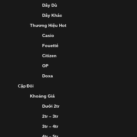
Dây Dù
Dây Khác
Thương Hiệu Hot
Casio
Fouetté
Citizen
OP
Doxa
Cặp Đôi
Khoảng Giá
Dưới 2tr
2tr – 3tr
3tr – 4tr
4tr – 5tr