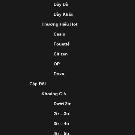
Dây Dù
Dây Khác
Thương Hiệu Hot
Casio
Fouetté
Citizen
OP
Doxa
Cặp Đôi
Khoảng Giá
Dưới 2tr
2tr – 3tr
3tr – 4tr
4tr – 5tr