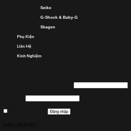
Seiko
G-Shock & Baby-G
Skagen
Phụ Kiện
Liên Hệ
Kinh Nghiệm
Đăng nhập
Tên tài khoản hoặc địa chỉ email
*
Mật khẩu
*
Ghi nhớ mật khẩu
Đăng nhập
Quên mật khẩu?