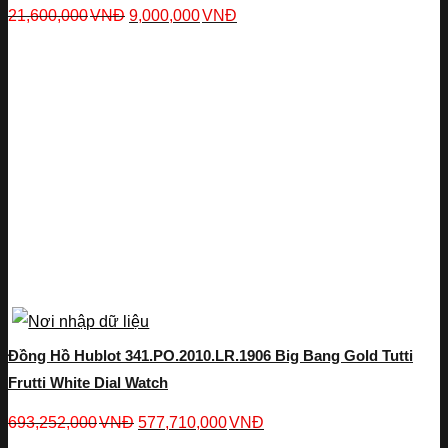
21,600,000
VNĐ
9,000,000
VNĐ
Đồng Hồ Hublot 341.PO.2010.LR.1906 Big Bang Gold Tutti
Frutti White Dial Watch
693,252,000
VNĐ
577,710,000
VNĐ