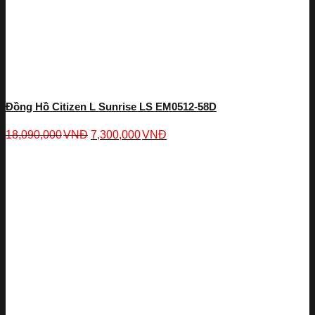
Đồng Hồ Citizen L Sunrise LS EM0512-58D
18,090,000
VNĐ
7,300,000
VNĐ