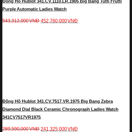
Đồng Hồ Hublot 341.CV.1110.LR.1905 Big Bang Tutti Frutti
Purple Automatic Ladies Watch
543,312,000
VNĐ
452,760,000
VNĐ
Đồng Hồ Hublot 341.CV.7517.VR.1975 Big Bang Zebra
Diamond Dial Black Ceramic Chronograph Ladies Watch
341CV7517VR1975
289,590,000
VNĐ
241,325,000
VNĐ