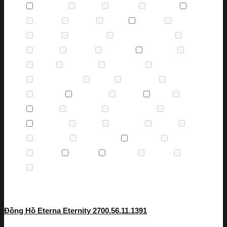
Caravelle
(1)
Casio
(0)
Certina
(0)
Charmex
(0)
Citizen
(3)
Corum
(0)
DKNY
(0)
Edox
(0)
Eterna
(2)
Fendi
(0)
Ferrari
(0)
Frederique
(0)
Frederique Constant
(0)
Gemax
(0)
Gucci
(0)
Guess
(0)
Hamilton
(0)
Hublot
(105)
Invicta
(0)
Just
(0)
Longines
(0)
Louis Erard
(0)
Maurice
(0)
Maurice Lacroix
(0)
Mido
(0)
Montblanc
(0)
Movado
(0)
Olympia
(0)
Omega
(484)
Orient
(0)
Oris
(1)
Perrelet
(0)
Rado
(1)
Raymond
(0)
Raymond Weil
(0)
Revue
(0)
Rolex
(1082)
Royal
(0)
Salvatore
(0)
Seiko
(0)
Speake
(0)
Swarovski
(0)
Thương hiệu
(0)
Tissot
(493)
Tommy
(0)
Triniso
(0)
Tudor
(38)
Versace
(1)
Versus
(0)
Victorinox
(0)
Zapal
(0)
Đồng Hồ Eterna Eternity 2700.56.11.1391