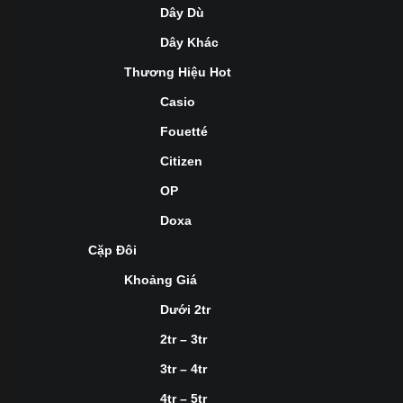
Dây Dù
Dây Khác
Thương Hiệu Hot
Casio
Fouetté
Citizen
OP
Doxa
Cặp Đôi
Khoảng Giá
Dưới 2tr
2tr – 3tr
3tr – 4tr
4tr – 5tr