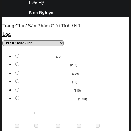
Liên Hệ
Kinh Nghiệm
Trang Chủ
/
Sản Phẩm Giới Tính
/
Nữ
Lọc
0
VNĐ
-
5,000,000
VNĐ
(30)
5,000,000
VNĐ
-
10,000,000
VNĐ
(203)
10,000,000
VNĐ
-
30,000,000
VNĐ
(266)
30,000,000
VNĐ
-
50,000,000
VNĐ
(66)
50,000,000
VNĐ
-
100,000,000
VNĐ
(240)
100,000,000
VNĐ
-
1,000,000,000
VNĐ
(1393)
Thương Hiệu
+
Anne
(0)
Bentley
(0)
Bulova
(0)
Burgi
(0)
Calvin
(0)