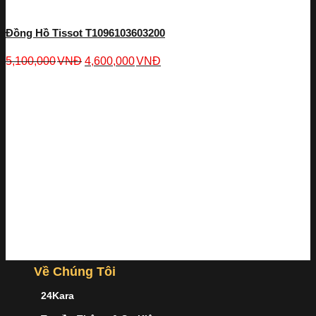
Đồng Hồ Tissot T1096103603200
5,100,000
VNĐ
4,600,000
VNĐ
Về Chúng Tôi
24Kara