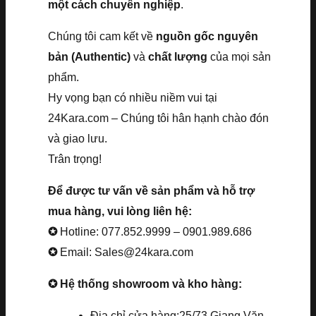
một cách chuyên nghiệp
.
Chúng tôi cam kết về
nguồn gốc nguyên
bản (Authentic)
và
chất lượng
của mọi sản
phẩm.
Hy vọng bạn có nhiều niềm vui tại
24Kara.com – Chúng tôi hân hạnh chào đón
và giao lưu.
Trân trọng!
Để được tư vấn về sản phẩm và hỗ trợ
mua hàng, vui lòng liên hệ:
✪
Hotline: 077.852.9999 – 0901.989.686
✪
Email: Sales@24kara.com
✪ Hệ thống showroom và kho hàng:
Địa chỉ cửa hàng:25/73 Giang Văn