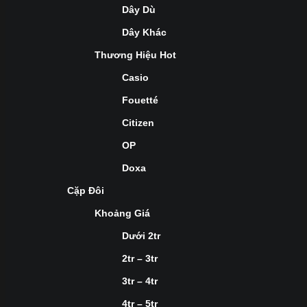
Dây Dù
Dây Khác
Thương Hiệu Hot
Casio
Fouetté
Citizen
OP
Doxa
Cặp Đôi
Khoảng Giá
Dưới 2tr
2tr – 3tr
3tr – 4tr
4tr – 5tr