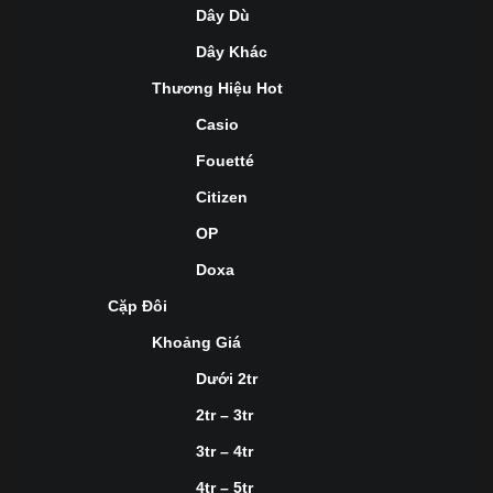
Dây Dù
Dây Khác
Thương Hiệu Hot
Casio
Fouetté
Citizen
OP
Doxa
Cặp Đôi
Khoảng Giá
Dưới 2tr
2tr – 3tr
3tr – 4tr
4tr – 5tr