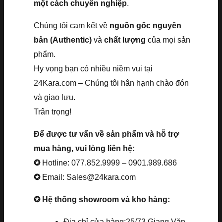
một cách chuyên nghiệp
.
Chúng tôi cam kết về
nguồn gốc nguyên
bản (Authentic)
và
chất lượng
của mọi sản
phẩm.
Hy vọng bạn có nhiều niềm vui tại
24Kara.com – Chúng tôi hân hạnh chào đón
và giao lưu.
Trân trọng!
Để được tư vấn về sản phẩm và hỗ trợ
mua hàng, vui lòng liên hệ:
✪
Hotline: 077.852.9999 – 0901.989.686
✪
Email: Sales@24kara.com
✪ Hệ thống showroom và kho hàng:
Địa chỉ cửa hàng:25/73 Giang Văn