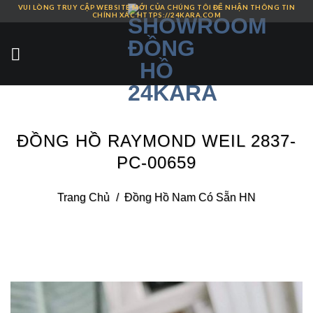
VUI LÒNG TRUY CẬP WEBSITE MỚI CỦA CHÚNG TÔI ĐỂ NHẬN THÔNG TIN
Skip
CHÍNH XÁC HTTPS://24KARA.COM
to
content
ĐỒNG HỒ RAYMOND WEIL 2837-
PC-00659
Trang Chủ
/
Đồng Hồ Nam Có Sẵn HN