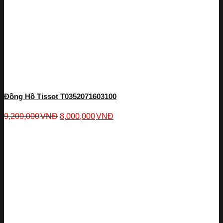
Đồng Hồ Tissot T0352071603100
9,200,000
VNĐ
8,000,000
VNĐ