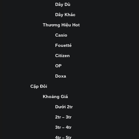
Dây Dù
Dây Khác
Thương Hiệu Hot
Casio
Fouetté
Citizen
OP
Doxa
Cặp Đôi
Khoảng Giá
Dưới 2tr
2tr – 3tr
3tr – 4tr
4tr – 5tr