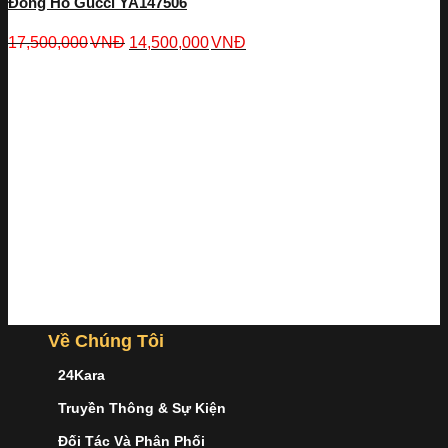
Đồng Hồ Gucci YA147506
17,500,000
VNĐ
14,500,000
VNĐ
Về Chúng Tôi
24Kara
Truyền Thông & Sự Kiện
Đối Tác Và Phân Phối