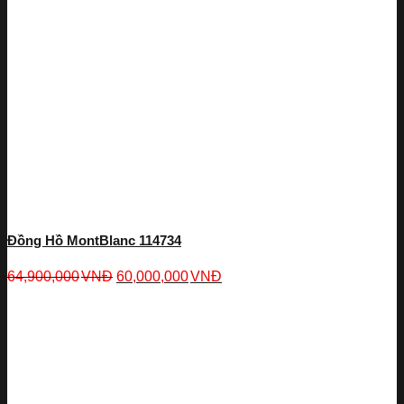
Đồng Hồ MontBlanc 114734
64,900,000
VNĐ
60,000,000
VNĐ