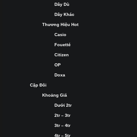
Dây Dù
Dây Khác
Thương Hiệu Hot
Casio
Fouetté
Citizen
OP
Doxa
Cặp Đôi
Khoảng Giá
Dưới 2tr
2tr – 3tr
3tr – 4tr
4tr – 5tr