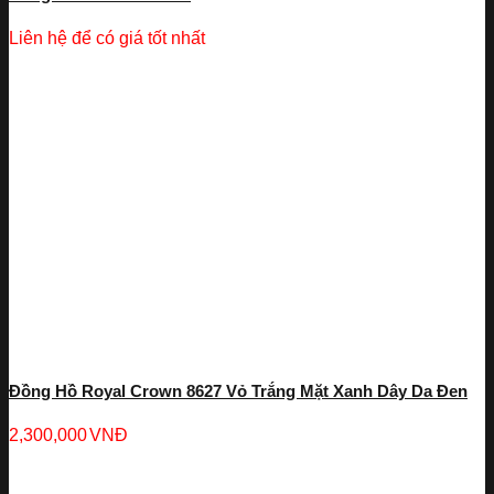
Liên hệ để có giá tốt nhất
Đồng Hồ Royal Crown 8627 Vỏ Trắng Mặt Xanh Dây Da Đen
2,300,000
VNĐ