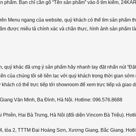
sản phẩm. Bạn chỉ cần gõ “Tên sản phẩm” vào ô tìm kiếm, 24KA
rên Menu ngang của website, quý khách có thể tìm sản phẩm t
phẩm được miêu tả chính xác và chân thực, hình ảnh sản phẩm là
ẩm, quý khác đã ưng ý sản phẩm hãy nhanh tay đặt nhấn nút “Đặt
viên của chúng tôi sẽ liên lạc với quý khách trong thời gian sớm 
hách có thể trực tiếp tới showroom để xem trực tiếp và giao d
Giang Văn Minh, Ba Đình, Hà Nội. Hotline: 096.576.8688
Phiên, Hai Bà Trưng, Hà Nội (đối diện Vincom Bà Triệu). Hotl
4, tòa 2, TTTM Đại Hoàng Sơn, Xương Giang, Bắc Giang. Hotli