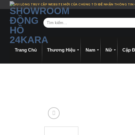
Skip
VUI LÒNG TRUY CẬP WEBSITE MỚI CỦA CHÚNG TÔI ĐỂ NHẬN THÔNG TIN
to
content
Trang Chủ
Thương Hiệu
Nam
Nữ
Cặp Đ