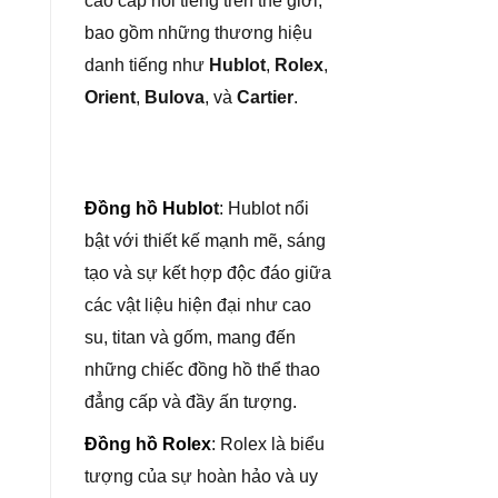
cao cấp nổi tiếng trên thế giới,
bao gồm những thương hiệu
danh tiếng như
Hublot
,
Rolex
,
Orient
,
Bulova
, và
Cartier
.
Đồng hồ Hublo
t
: Hublot nổi
bật với thiết kế mạnh mẽ, sáng
tạo và sự kết hợp độc đáo giữa
các vật liệu hiện đại như cao
su, titan và gốm, mang đến
những chiếc đồng hồ thể thao
đẳng cấp và đầy ấn tượng.
Đồng hồ Rolex
: Rolex là biểu
tượng của sự hoàn hảo và uy