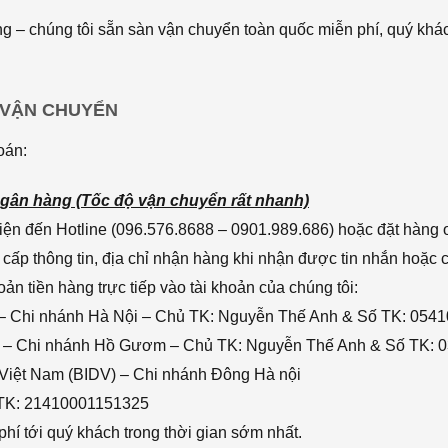
 – chúng tôi sẵn sàn vận chuyển toàn quốc miễn phí, quý khác
 VẬN CHUYỂN
oán:
gân hàng (Tốc độ vận chuyển rất nhanh)
ện đến Hotline (096.576.8688 – 0901.989.686) hoặc đặt hàng o
cấp thông tin, địa chỉ nhận hàng khi nhận được tin nhắn hoặc
n tiền hàng trực tiếp vào tài khoản của chúng tôi:
– Chi nhánh Hà Nội – Chủ TK: Nguyễn Thế Anh & Số TK: 054
 – Chi nhánh Hồ Gươm – Chủ TK: Nguyễn Thế Anh & Số TK: 
 Việt Nam (BIDV) – Chi nhánh Đông Hà nội
 TK: 21410001151325
hí tới quý khách trong thời gian sớm nhất.