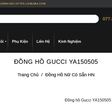
 CHÍNH XÁC HTTPS://24KARA.COM
077.
ôi
Phụ Kiện
Liên Hệ
Kinh Nghiệm
ĐỒNG HỒ GUCCI YA150505
Trang Chủ
/
Đồng Hồ Nữ Có Sẵn HN
Đồng hồ Gucci YA150505