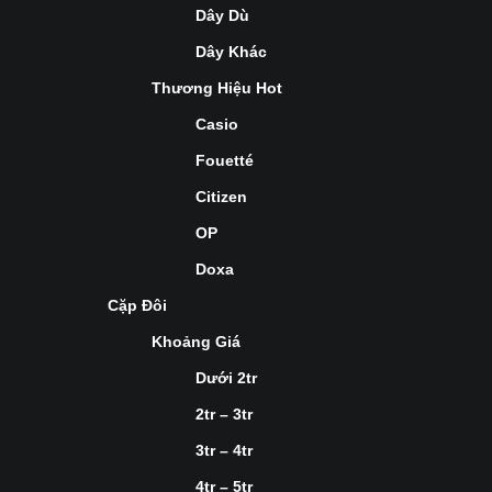
Dây Dù
Dây Khác
Thương Hiệu Hot
Casio
Fouetté
Citizen
OP
Doxa
Cặp Đôi
Khoảng Giá
Dưới 2tr
2tr – 3tr
3tr – 4tr
4tr – 5tr