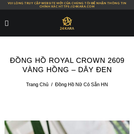
VUI LÒNG TRUY CẬP WEBSITE MỚI CỦA CHÚNG TÔI ĐỂ NHẬN THÔNG TIN
Skip
CHÍNH XÁC HTTPS://24KARA.COM
to
content
ĐỒNG HỒ ROYAL CROWN 2609
VÀNG HỒNG – DÂY ĐEN
Trang Chủ
/
Đồng Hồ Nữ Có Sẵn HN