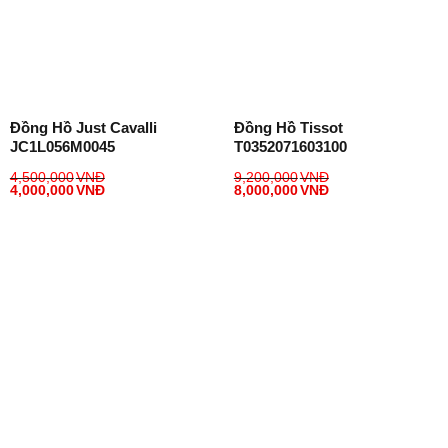
Đồng Hồ Just Cavalli
Đồng Hồ Tissot
JC1L056M0045
T0352071603100
4,500,000
VNĐ
9,200,000
VNĐ
4,000,000
VNĐ
8,000,000
VNĐ