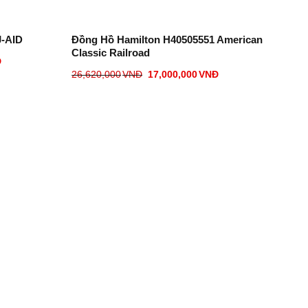
J-AID
Đồng Hồ Hamilton H40505551 American
Classic Railroad
Đ
26,620,000
VNĐ
17,000,000
VNĐ