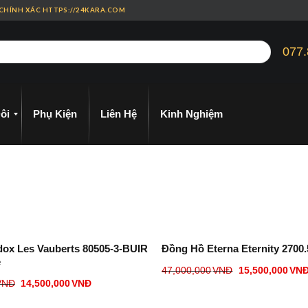
 CHÍNH XÁC HTTPS://24KARA.COM
077.
ôi
Phụ Kiện
Liên Hệ
Kinh Nghiệm
ox Les Vauberts 80505-3-BUIR
Đồng Hồ Eterna Eternity 2700.
e
47,000,000
VNĐ
15,500,000
VN
VNĐ
14,500,000
VNĐ