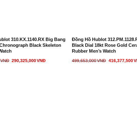
blot 310.KX.1140.RX Big Bang
Đồng Hồ Hublot 312.PM.1128.
Chronograph Black Skeleton
Black Dial 18kt Rose Gold Ce
 Watch
Rubber Men’s Watch
VNĐ
290,325,000
VNĐ
499,653,000
VNĐ
416,377,500
V