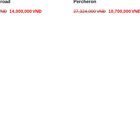
lroad
Percheron
VNĐ
14,000,000
VNĐ
27,324,000
VNĐ
10,700,000
VN