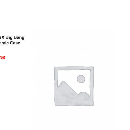
RX Big Bang
ramic Case
NĐ