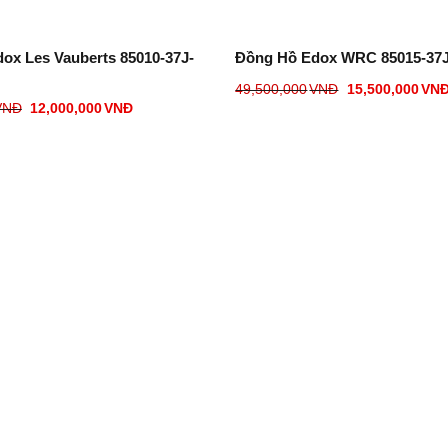
ox Les Vauberts 85010-37J-
Đồng Hồ Edox WRC 85015-37
49,500,000
VNĐ
15,500,000
VN
VNĐ
12,000,000
VNĐ