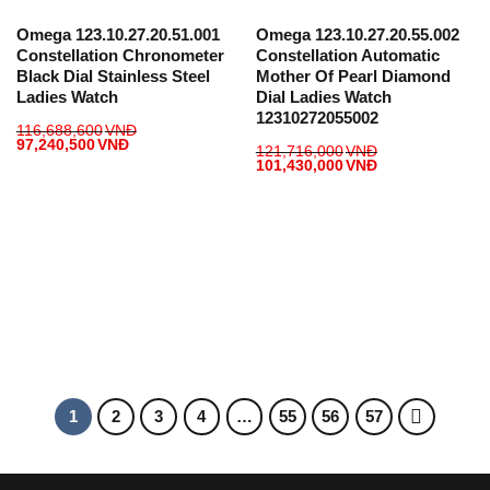
Omega 123.10.27.20.51.001
Omega 123.10.27.20.55.002
Constellation Chronometer
Constellation Automatic
Black Dial Stainless Steel
Mother Of Pearl Diamond
Ladies Watch
Dial Ladies Watch
12310272055002
116,688,600
VNĐ
97,240,500
VNĐ
121,716,000
VNĐ
101,430,000
VNĐ
1
2
3
4
…
55
56
57