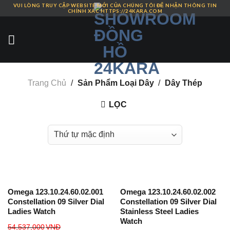
VUI LÒNG TRUY CẬP WEBSITE MỚI CỦA CHÚNG TÔI ĐỂ NHẬN THÔNG TIN
Skip
CHÍNH XÁC HTTPS://24KARA.COM
to
content
Trang Chủ
/
Sản Phẩm Loại Dây
/
Dây Thép
LỌC
Omega 123.10.24.60.02.001
Omega 123.10.24.60.02.002
Constellation 09 Silver Dial
Constellation 09 Silver Dial
Ladies Watch
Stainless Steel Ladies
Watch
54,537,000
VNĐ