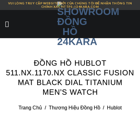
VUI LÒNG TRUY CẬP WEBSITE MỚI CỦA CHÚNG TÔI ĐỂ NHẬN THÔNG TIN
Skip
CHÍNH XÁC HTTPS://24KARA.COM
to
content
ĐỒNG HỒ HUBLOT
511.NX.1170.NX CLASSIC FUSION
MAT BLACK DIAL TITANIUM
MEN’S WATCH
Trang Chủ
/
Thương Hiệu Đồng Hồ
/
Hublot