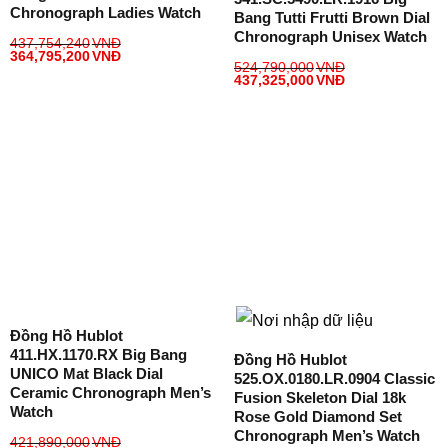
Chronograph Ladies Watch
Bang Tutti Frutti Brown Dial
Chronograph Unisex Watch
437,754,240
VNĐ
364,795,200
VNĐ
524,790,000
VNĐ
437,325,000
VNĐ
Đồng Hồ Hublot
411.HX.1170.RX Big Bang
Đồng Hồ Hublot
UNICO Mat Black Dial
525.OX.0180.LR.0904 Classic
Ceramic Chronograph Men’s
Fusion Skeleton Dial 18k
Watch
Rose Gold Diamond Set
Chronograph Men’s Watch
421,890,000
VNĐ