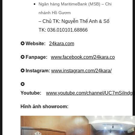
Ngân hàng MaritimeBank (MSB) – Chi
nhánh Hồ Gươm
– Chủ TK: Nguyễn Thế Anh & Số
TK: 036.010101.68866
✪ Website:
24kara.com
✪ Fanpage:
www.facebook.com/24kara.co
✪ Instagram:
www.instagram.com/24kara/
✪
Youtube:
www.youtube.com/channel/UC7mSiInd
Hình ảnh showroom: