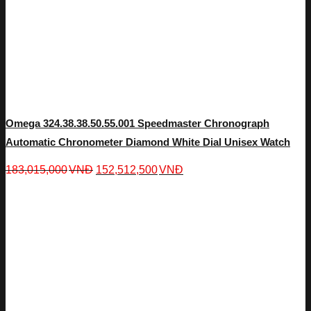
Omega 324.38.38.50.55.001 Speedmaster Chronograph
Automatic Chronometer Diamond White Dial Unisex Watch
183,015,000
VNĐ
152,512,500
VNĐ