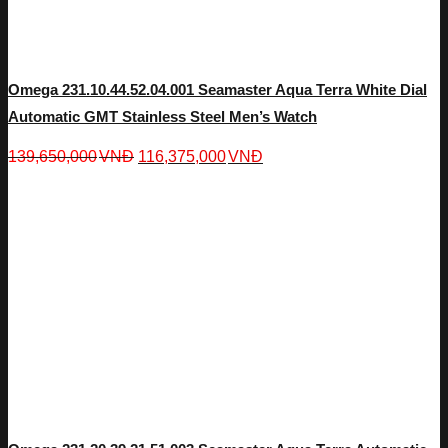
Omega 231.10.44.52.04.001 Seamaster Aqua Terra White Dial
Automatic GMT Stainless Steel Men’s Watch
139,650,000
VNĐ
116,375,000
VNĐ