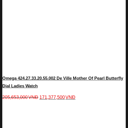
Omega 424.27.33.20.55.002 De Ville Mother Of Pearl Butterfly
Dial Ladies Watch
205,653,000
VNĐ
171,377,500
VNĐ