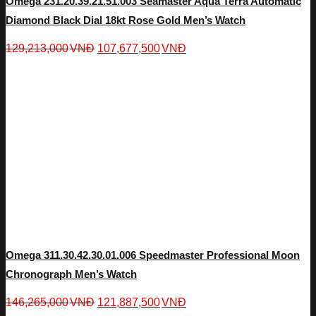
Omega 231.20.39.21.51.003 Seamaster Aqua Terra Automatic
Diamond Black Dial 18kt Rose Gold Men’s Watch
129,213,000
VNĐ
107,677,500
VNĐ
Omega 311.30.42.30.01.006 Speedmaster Professional Moon
Chronograph Men’s Watch
146,265,000
VNĐ
121,887,500
VNĐ