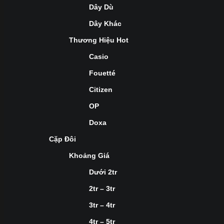
Dây Dù
Dây Khác
Thương Hiệu Hot
Casio
Fouetté
Citizen
OP
Doxa
Cặp Đôi
Khoảng Giá
Dưới 2tr
2tr – 3tr
3tr – 4tr
4tr – 5tr