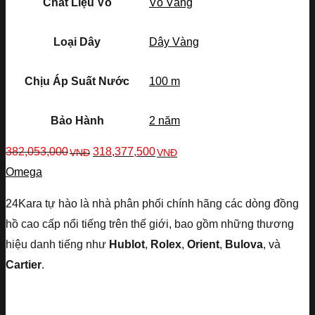
Chất Liệu Vỏ
Vỏ Vàng
Loại Dây
Dây Vàng
Chịu Áp Suất Nước
100 m
Bảo Hành
2 năm
382,053,000
318,377,500
VNĐ
VNĐ
Omega
24Kara tự hào là nhà phân phối chính hãng các dòng đồng
hồ cao cấp nổi tiếng trên thế giới, bao gồm những thương
hiệu danh tiếng như
Hublot
,
Rolex
,
Orient
,
Bulova
, và
Cartier
.