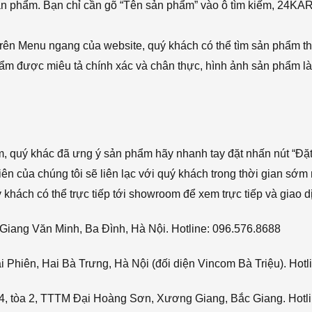
sản phẩm. Bạn chỉ cần gõ “Tên sản phẩm” vào ô tìm kiếm, 24KA
rên Menu ngang của website, quý khách có thể tìm sản phẩm t
phẩm được miêu tả chính xác và chân thực, hình ảnh sản phẩm là
ẩm, quý khác đã ưng ý sản phẩm hãy nhanh tay đặt nhấn nút “Đặt
viên của chúng tôi sẽ liên lạc với quý khách trong thời gian sớm 
hách có thể trực tiếp tới showroom để xem trực tiếp và giao d
Giang Văn Minh, Ba Đình, Hà Nội. Hotline: 096.576.8688
Phiên, Hai Bà Trưng, Hà Nội (đối diện Vincom Bà Triệu). Hotl
4, tòa 2, TTTM Đại Hoàng Sơn, Xương Giang, Bắc Giang. Hotli