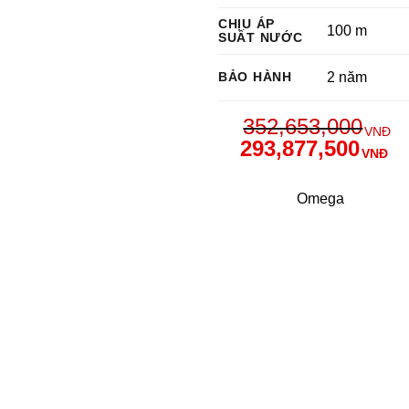
CHỊU ÁP
100 m
SUẤT NƯỚC
BẢO HÀNH
2 năm
352,653,000
VNĐ
293,877,500
VNĐ
Omega