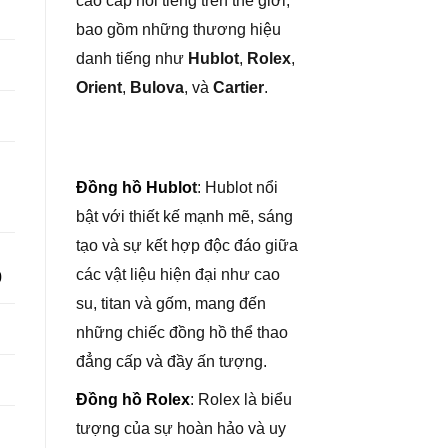
cao cấp nổi tiếng trên thế giới,
bao gồm những thương hiệu
danh tiếng như
Hublot
,
Rolex
,
Orient
,
Bulova
, và
Cartier
.
Đồng hồ Hublo
t
: Hublot nổi
bật với thiết kế mạnh mẽ, sáng
tạo và sự kết hợp độc đáo giữa
các vật liệu hiện đại như cao
0
su, titan và gốm, mang đến
những chiếc đồng hồ thể thao
đẳng cấp và đầy ấn tượng.
Đồng hồ Rolex
: Rolex là biểu
tượng của sự hoàn hảo và uy