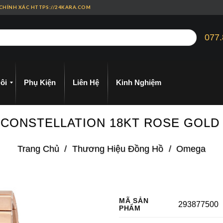
 CHÍNH XÁC HTTPS://24KARA.COM
077.
ôi
Phụ Kiện
Liên Hệ
Kinh Nghiệm
03 CONSTELLATION 18KT ROSE GOL
Trang Chủ
/
Thương Hiệu Đồng Hồ
/
Omega
MÃ SẢN
293877500
PHẨM