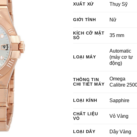
XUẤT XỨ
Thụy Sỹ
GIỚI TÍNH
Nữ
KÍCH CỠ MẶT
35 mm
SỐ
Automatic
LOẠI MÁY
(máy cơ tự
động)
Omega
THÔNG TIN
CHI TIẾT MÁY
Calibre 250
LOẠI KÍNH
Sapphire
CHẤT LIỆU
Vỏ Vàng
VỎ
LOẠI DÂY
Dây Vàng