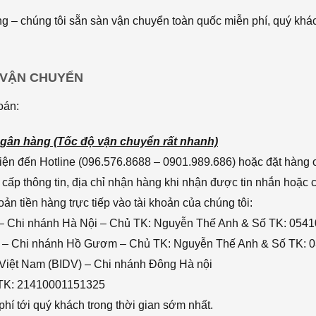
 – chúng tôi sẵn sàn vận chuyển toàn quốc miễn phí, quý khác
 VẬN CHUYỂN
oán:
gân hàng (Tốc độ vận chuyển rất nhanh)
ện đến Hotline (096.576.8688 – 0901.989.686) hoặc đặt hàng o
cấp thông tin, địa chỉ nhận hàng khi nhận được tin nhắn hoặc
n tiền hàng trực tiếp vào tài khoản của chúng tôi:
– Chi nhánh Hà Nội – Chủ TK: Nguyễn Thế Anh & Số TK: 054
 – Chi nhánh Hồ Gươm – Chủ TK: Nguyễn Thế Anh & Số TK: 
 Việt Nam (BIDV) – Chi nhánh Đông Hà nội
 TK: 21410001151325
hí tới quý khách trong thời gian sớm nhất.