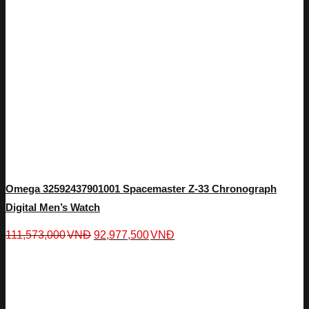
Omega 32592437901001 Spacemaster Z-33 Chronograph
Digital Men’s Watch
111,573,000
VNĐ
92,977,500
VNĐ