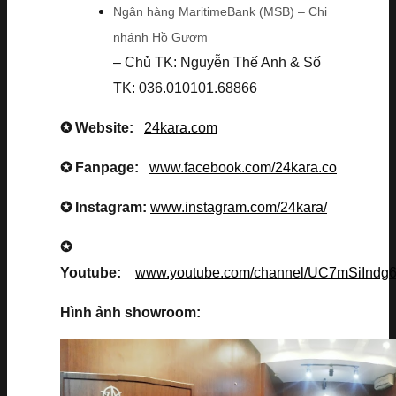
Ngân hàng MaritimeBank (MSB) – Chi
nhánh Hồ Gươm
– Chủ TK: Nguyễn Thế Anh & Số
TK: 036.010101.68866
✪ Website:
24kara.com
✪ Fanpage:
www.facebook.com/24kara.co
✪ Instagram:
www.instagram.com/24kara/
✪
Youtube:
www.youtube.com/channel/UC7mSiInd
Hình ảnh showroom: