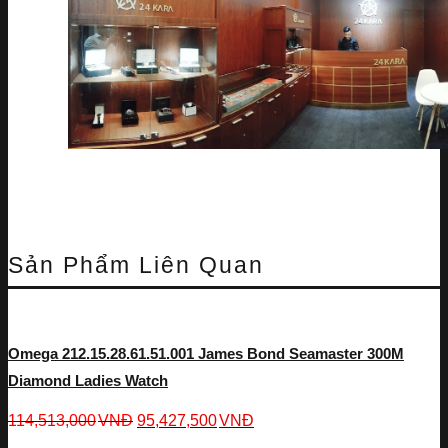
Sản Phẩm Liên Quan
Omega 212.15.28.61.51.001 James Bond Seamaster 300M
Diamond Ladies Watch
114,513,000
VNĐ
95,427,500
VNĐ