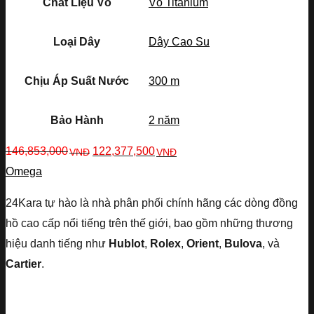
Chất Liệu Vỏ
Vỏ Titanium
Loại Dây
Dây Cao Su
Chịu Áp Suất Nước
300 m
Bảo Hành
2 năm
146,853,000
122,377,500
VNĐ
VNĐ
Omega
24Kara tự hào là nhà phân phối chính hãng các dòng đồng
hồ cao cấp nổi tiếng trên thế giới, bao gồm những thương
hiệu danh tiếng như
Hublot
,
Rolex
,
Orient
,
Bulova
, và
Cartier
.