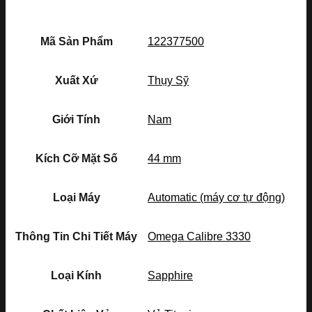
Mã Sản Phẩm
122377500
Xuất Xứ
Thụy Sỹ
Giới Tính
Nam
Kích Cỡ Mặt Số
44 mm
Loại Máy
Automatic (máy cơ tự động)
Thông Tin Chi Tiết Máy
Omega Calibre 3330
Loại Kính
Sapphire