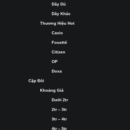
Dây Dù
Dây Khác
Thương Hiệu Hot
Casio
Fouetté
Citizen
OP
Doxa
Cặp Đôi
Khoảng Giá
Dưới 2tr
2tr – 3tr
3tr – 4tr
4tr – 5tr