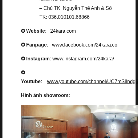
– Chủ TK: Nguyễn Thế Anh & Số
TK: 036.010101.68866
✪ Website:
24kara.com
✪ Fanpage:
www.facebook.com/24kara.co
✪ Instagram:
www.instagram.com/24kara/
✪
Youtube:
www.youtube.com/channel/UC7mSiInd
Hình ảnh showroom: