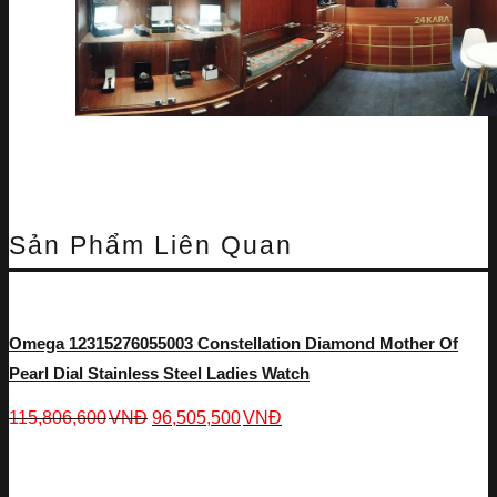
Sản Phẩm Liên Quan
Omega 12315276055003 Constellation Diamond Mother Of
Pearl Dial Stainless Steel Ladies Watch
115,806,600
VNĐ
96,505,500
VNĐ