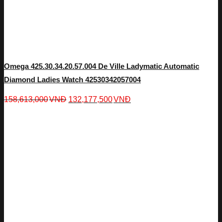
Omega 425.30.34.20.57.004 De Ville Ladymatic Automatic
Diamond Ladies Watch 42530342057004
158,613,000
VNĐ
132,177,500
VNĐ