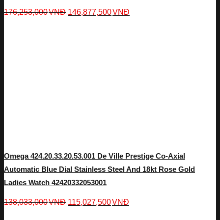
176,253,000
VNĐ
146,877,500
VNĐ
Omega 424.20.33.20.53.001 De Ville Prestige Co-Axial
Automatic Blue Dial Stainless Steel And 18kt Rose Gold
Ladies Watch 42420332053001
138,033,000
VNĐ
115,027,500
VNĐ