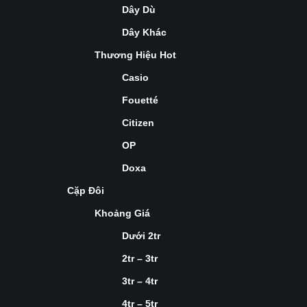
Dây Dù
Dây Khác
Thương Hiệu Hot
Casio
Fouetté
Citizen
OP
Doxa
Cặp Đôi
Khoảng Giá
Dưới 2tr
2tr – 3tr
3tr – 4tr
4tr – 5tr