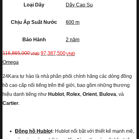
Loại Dây
Dây Cao Su
Chịu Áp Suất Nước
600 m
Bảo Hành
2 năm
116,865,000
97,387,500
VNĐ
VNĐ
Omega
24Kara tự hào là nhà phân phối chính hãng các dòng đồng
hồ cao cấp nổi tiếng trên thế giới, bao gồm những thương
hiệu danh tiếng như
Hublot
,
Rolex
,
Orient
,
Bulova
, và
Cartier
.
Đồng hồ Hublo
t
: Hublot nổi bật với thiết kế mạnh mẽ,