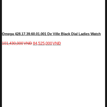
Omega 428.17.39.60.01.001 De Ville Black Dial Ladies Watch
101,430,000
VNĐ
84,525,000
VNĐ