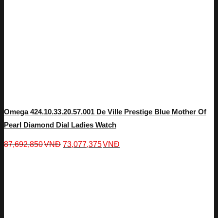
Omega 424.10.33.20.57.001 De Ville Prestige Blue Mother Of
Pearl Diamond Dial Ladies Watch
87,692,850
VNĐ
73,077,375
VNĐ