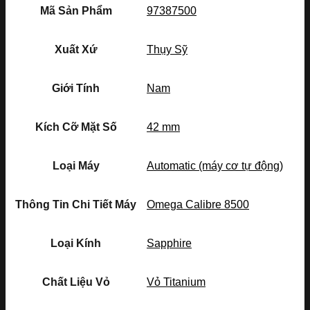
Mã Sản Phẩm
97387500
Xuất Xứ
Thụy Sỹ
Giới Tính
Nam
Kích Cỡ Mặt Số
42 mm
Loại Máy
Automatic (máy cơ tự động)
Thông Tin Chi Tiết Máy
Omega Calibre 8500
Loại Kính
Sapphire
Chất Liệu Vỏ
Vỏ Titanium