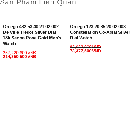
Sản Phẩm Liên Quan
Omega 432.53.40.21.02.002
Omega 123.20.35.20.02.003
De Ville Tresor Silver Dial
Constellation Co-Axial Silver
18k Sedna Rose Gold Men’s
Dial Watch
Watch
88,053,000
VNĐ
73,377,500
VNĐ
257,220,600
VNĐ
214,350,500
VNĐ