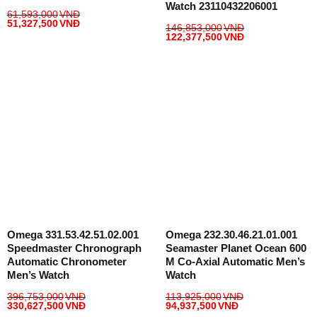
Watch 23110432206001
61,593,000
VNĐ
51,327,500
VNĐ
146,853,000
VNĐ
122,377,500
VNĐ
Omega 331.53.42.51.02.001
Omega 232.30.46.21.01.001
Speedmaster Chronograph
Seamaster Planet Ocean 600
Automatic Chronometer
M Co-Axial Automatic Men’s
Men’s Watch
Watch
396,753,000
VNĐ
113,925,000
VNĐ
330,627,500
VNĐ
94,937,500
VNĐ