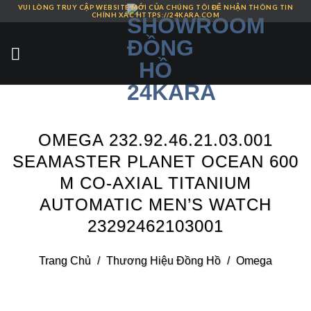
VUI LÒNG TRUY CẬP WEBSITE MỚI CỦA CHÚNG TÔI ĐỂ NHẬN THÔNG TIN
Skip
CHÍNH XÁC HTTPS://24KARA.COM
to
content
OMEGA 232.92.46.21.03.001
SEAMASTER PLANET OCEAN 600
M CO-AXIAL TITANIUM
AUTOMATIC MEN’S WATCH
23292462103001
Trang Chủ
/
Thương Hiệu Đồng Hồ
/
Omega