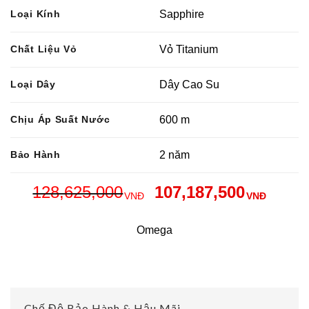
Loại Kính
Sapphire
Chất Liệu Vỏ
Vỏ Titanium
Loại Dây
Dây Cao Su
Chịu Áp Suất Nước
600 m
Bảo Hành
2 năm
128,625,000
107,187,500
VNĐ
VNĐ
Omega
Chế Độ Bảo Hành & Hậu Mãi