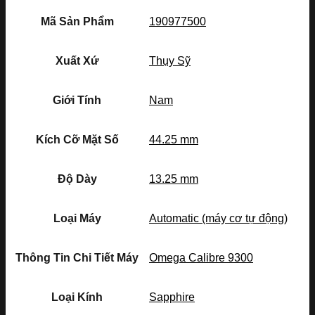
Mã Sản Phẩm
190977500
Xuất Xứ
Thụy Sỹ
Giới Tính
Nam
Kích Cỡ Mặt Số
44.25 mm
Độ Dày
13.25 mm
Loại Máy
Automatic (máy cơ tự động)
Thông Tin Chi Tiết Máy
Omega Calibre 9300
Loại Kính
Sapphire