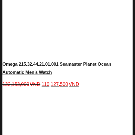
Omega 215.32.44.21.01.001 Seamaster Planet Ocean
Automatic Men’s Watch
132,153,000
VNĐ
110,127,500
VNĐ