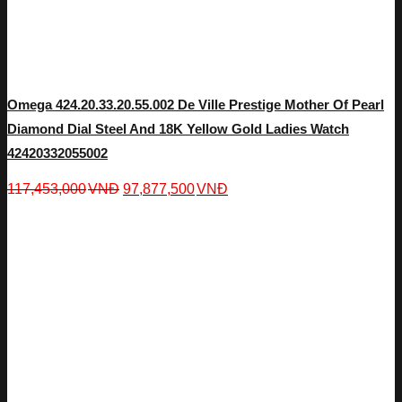
Omega 424.20.33.20.55.002 De Ville Prestige Mother Of Pearl
Diamond Dial Steel And 18K Yellow Gold Ladies Watch
42420332055002
117,453,000
VNĐ
97,877,500
VNĐ