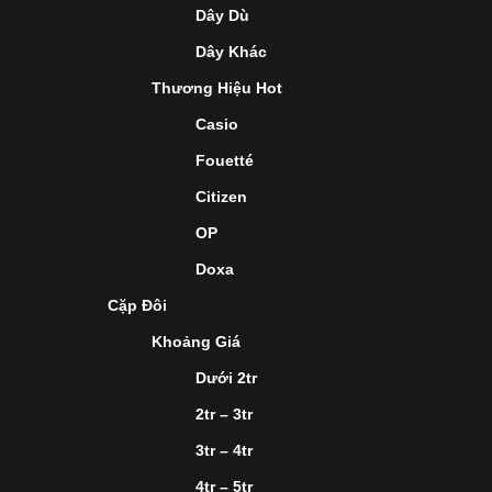
Dây Dù
Dây Khác
Thương Hiệu Hot
Casio
Fouetté
Citizen
OP
Doxa
Cặp Đôi
Khoảng Giá
Dưới 2tr
2tr – 3tr
3tr – 4tr
4tr – 5tr