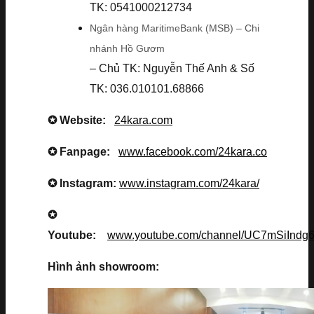
TK: 0541000212734
Ngân hàng MaritimeBank (MSB) – Chi
nhánh Hồ Gươm
– Chủ TK: Nguyễn Thế Anh & Số
TK: 036.010101.68866
✪ Website:
24kara.com
✪ Fanpage:
www.facebook.com/24kara.co
✪ Instagram:
www.instagram.com/24kara/
✪
Youtube:
www.youtube.com/channel/UC7mSiInd
Hình ảnh showroom: