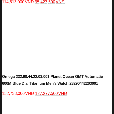
114,513,000
VNĐ
95,427,500
VNĐ
Omega 232.90.44.22.03.001 Planet Ocean GMT Automatic
600M Blue Dial Titanium Men’s Watch 23290442203001
152,733,000
VNĐ
127,277,500
VNĐ