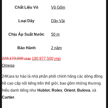
Chất Liệu Vỏ
Vỏ Gốm
Loại Dây
Dây Vải
Chịu Áp Suất Nước
50 m
Bảo Hành
2 năm
229,173,000
190,977,500
VNĐ
VNĐ
Omega
24Kara tự hào là nhà phân phối chính hãng các dòng đồng
hồ cao cấp nổi tiếng trên thế giới, bao gồm những thương
hiệu danh tiếng như
Hublot
,
Rolex
,
Orient
,
Bulova
, và
Cartier
.