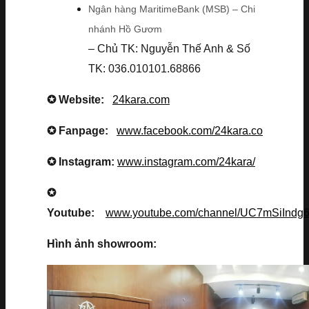
Ngân hàng MaritimeBank (MSB) – Chi
nhánh Hồ Gươm
– Chủ TK: Nguyễn Thế Anh & Số
TK: 036.010101.68866
✪ Website:
24kara.com
✪ Fanpage:
www.facebook.com/24kara.co
✪ Instagram:
www.instagram.com/24kara/
✪
Youtube:
www.youtube.com/channel/UC7mSiInd
Hình ảnh showroom: