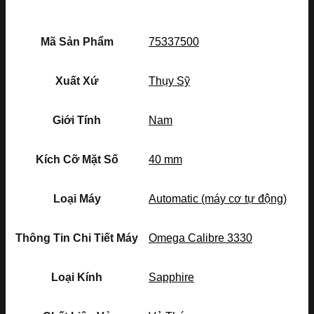
Mã Sản Phẩm
75337500
Xuất Xứ
Thụy Sỹ
Giới Tính
Nam
Kích Cỡ Mặt Số
40 mm
Loại Máy
Automatic (máy cơ tự động)
Thông Tin Chi Tiết Máy
Omega Calibre 3330
Loại Kính
Sapphire