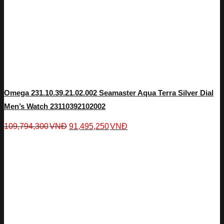
Omega 231.10.39.21.02.002 Seamaster Aqua Terra Silver Dial
Men’s Watch 23110392102002
109,794,300
VNĐ
91,495,250
VNĐ