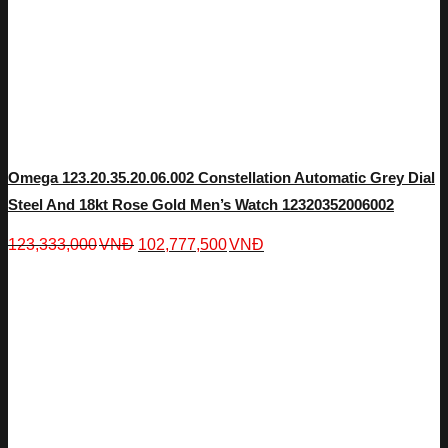
Omega 123.20.35.20.06.002 Constellation Automatic Grey Dial
Steel And 18kt Rose Gold Men’s Watch 12320352006002
123,333,000
VNĐ
102,777,500
VNĐ