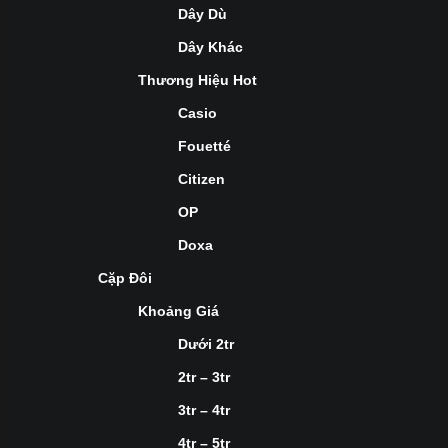
Dây Dù
Dây Khác
Thương Hiệu Hot
Casio
Fouetté
Citizen
OP
Doxa
Cặp Đôi
Khoảng Giá
Dưới 2tr
2tr – 3tr
3tr – 4tr
4tr – 5tr