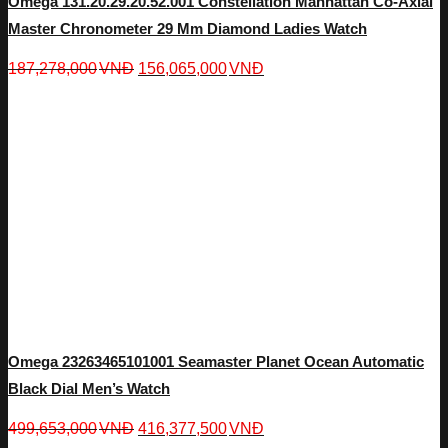
Omega 131.20.29.20.52.001 Constellation Manhattan Co-Axial
Master Chronometer 29 Mm Diamond Ladies Watch
187,278,000
VNĐ
156,065,000
VNĐ
Omega 23263465101001 Seamaster Planet Ocean Automatic
Black Dial Men’s Watch
499,653,000
VNĐ
416,377,500
VNĐ