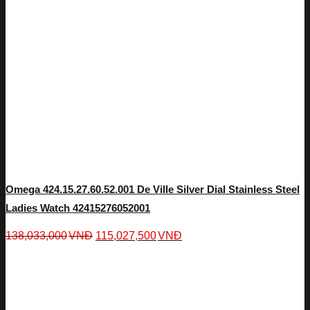
Omega 424.15.27.60.52.001 De Ville Silver Dial Stainless Steel
Ladies Watch 42415276052001
138,033,000
VNĐ
115,027,500
VNĐ