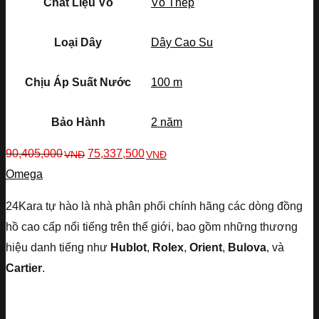
Chất Liệu Vỏ
Vỏ Thép
Loại Dây
Dây Cao Su
Chịu Áp Suất Nước
100 m
Bảo Hành
2 năm
90,405,000
75,337,500
VNĐ
VNĐ
Omega
24Kara tự hào là nhà phân phối chính hãng các dòng đồng
hồ cao cấp nổi tiếng trên thế giới, bao gồm những thương
hiệu danh tiếng như
Hublot
,
Rolex
,
Orient
,
Bulova
, và
Cartier
.