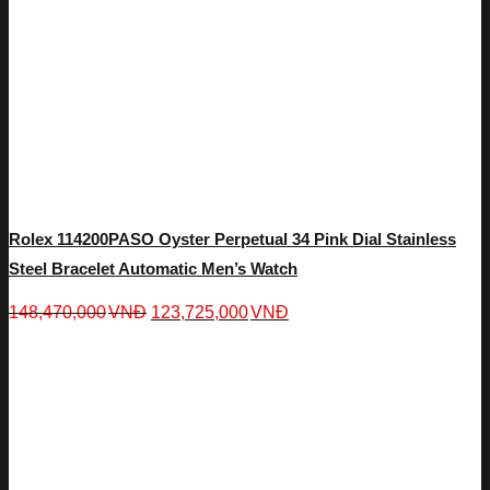
Rolex 114200PASO Oyster Perpetual 34 Pink Dial Stainless
Steel Bracelet Automatic Men’s Watch
148,470,000
VNĐ
123,725,000
VNĐ