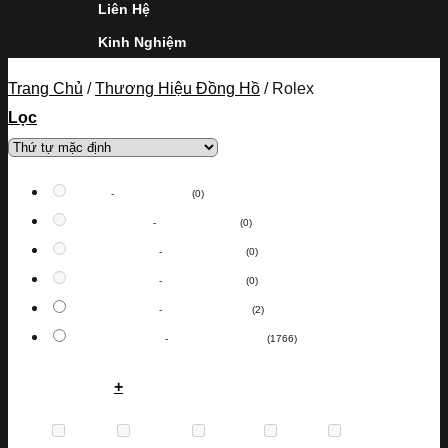
Liên Hệ
Kinh Nghiệm
Trang Chủ
/
Thương Hiệu Đồng Hồ
/
Rolex
Lọc
0
VNĐ
-
5,000,000
VNĐ
(0)
5,000,000
VNĐ
-
10,000,000
VNĐ
(0)
10,000,000
VNĐ
-
30,000,000
VNĐ
(0)
30,000,000
VNĐ
-
50,000,000
VNĐ
(0)
50,000,000
VNĐ
-
100,000,000
VNĐ
(2)
100,000,000
VNĐ
-
1,000,000,000
VNĐ
(1766)
Thương Hiệu
+
Anne
(0)
Bentley
(0)
Bulova
(0)
Burgi
(0)
Calvin
(0)