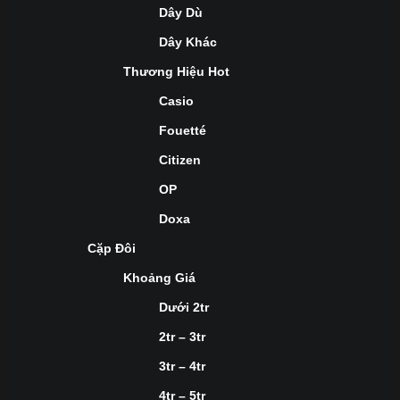
Dây Dù
Dây Khác
Thương Hiệu Hot
Casio
Fouetté
Citizen
OP
Doxa
Cặp Đôi
Khoảng Giá
Dưới 2tr
2tr – 3tr
3tr – 4tr
4tr – 5tr