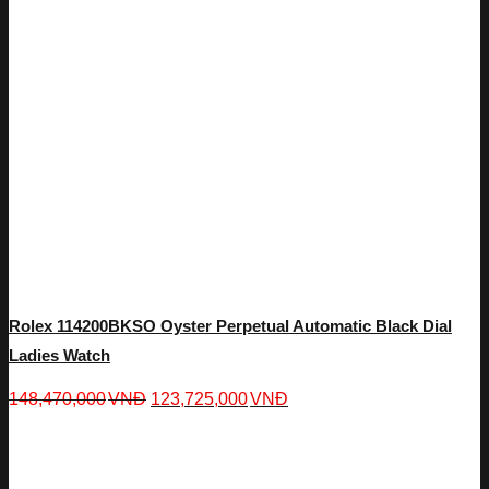
Rolex 114200BKSO Oyster Perpetual Automatic Black Dial
Ladies Watch
148,470,000
VNĐ
123,725,000
VNĐ