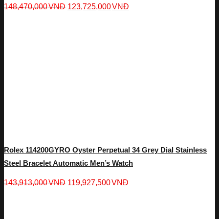
148,470,000
VNĐ
123,725,000
VNĐ
Rolex 114200GYRO Oyster Perpetual 34 Grey Dial Stainless
Steel Bracelet Automatic Men’s Watch
143,913,000
VNĐ
119,927,500
VNĐ