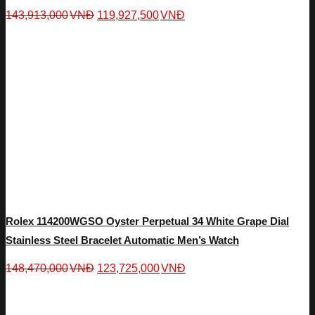
143,913,000
VNĐ
119,927,500
VNĐ
Rolex 114200WGSO Oyster Perpetual 34 White Grape Dial
Stainless Steel Bracelet Automatic Men’s Watch
148,470,000
VNĐ
123,725,000
VNĐ