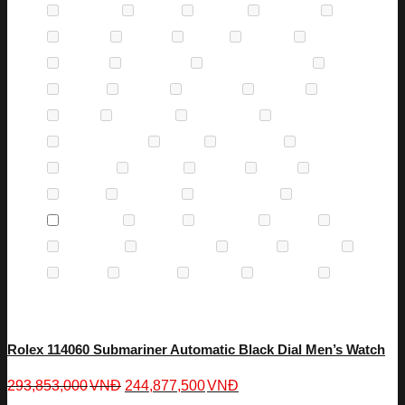
Caravelle
(0)
Casio
(0)
Certina
(0)
Charmex
(0)
Citizen
(0)
Corum
(0)
DKNY
(0)
Edox
(0)
Eterna
(0)
Fendi
(0)
Ferrari
(0)
Frederique
(0)
Frederique Constant
(0)
Gemax
(0)
Gucci
(0)
Guess
(0)
Hamilton
(0)
Hublot
(0)
Invicta
(0)
Just
(0)
Longines
(0)
Louis Erard
(0)
Maurice
(0)
Maurice Lacroix
(0)
Mido
(0)
Montblanc
(0)
Movado
(0)
Olympia
(0)
Omega
(0)
Orient
(0)
Oris
(0)
Perrelet
(0)
Rado
(0)
Raymond
(0)
Raymond Weil
(0)
Revue
(0)
Rolex
(1974)
Royal
(0)
Salvatore
(0)
Seiko
(0)
Speake
(0)
Swarovski
(0)
Thương hiệu
(0)
Tissot
(0)
Tommy
(0)
Triniso
(0)
Tudor
(0)
Versace
(0)
Versus
(0)
Victorinox
(0)
Zapal
(0)
Rolex 114060 Submariner Automatic Black Dial Men’s Watch
293,853,000
VNĐ
244,877,500
VNĐ