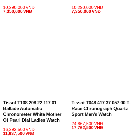
10,290,000
VNĐ
10,290,000
VNĐ
7,350,000
VNĐ
7,350,000
VNĐ
Tissot T108.208.22.117.01
Tissot T048.417.37.057.00 T-
Ballade Automatic
Race Chronograph Quartz
Chronometer White Mother
Sport Men’s Watch
Of Pearl Dial Ladies Watch
24,867,500
VNĐ
17,762,500
VNĐ
16,292,500
VNĐ
11,637,500
VNĐ