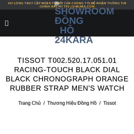
VUI LÒNG TRUY CẬP WEBSITE MỚI CỦA CHÚNG TÔI ĐỂ NHẬN THÔNG TIN
Skip
CHÍNH XÁC HTTPS://24KARA.COM
to
content
TISSOT T002.520.17.051.01
RACING-TOUCH BLACK DIAL
BLACK CHRONOGRAPH ORANGE
RUBBER STRAP MEN’S WATCH
Trang Chủ
/
Thương Hiệu Đồng Hồ
/
Tissot