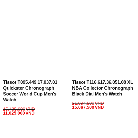
Tissot T095.449.17.037.01
Tissot T116.617.36.051.08 XL
Quickster Chronograph
NBA Collector Chronograph
Soccer World Cup Men’s
Black Dial Men’s Watch
Watch
21,094,500
VNĐ
15,067,500
VNĐ
15,435,000
VNĐ
11,025,000
VNĐ