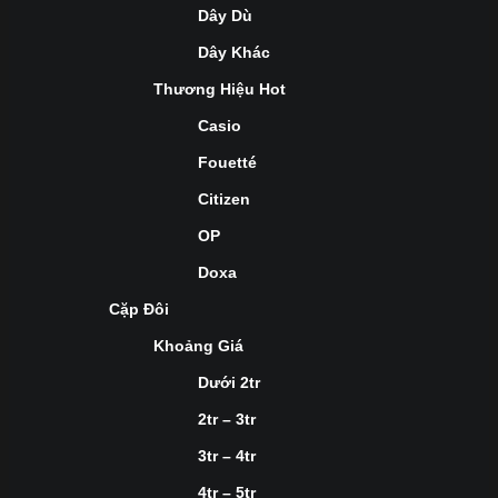
Dây Dù
Dây Khác
Thương Hiệu Hot
Casio
Fouetté
Citizen
OP
Doxa
Cặp Đôi
Khoảng Giá
Dưới 2tr
2tr – 3tr
3tr – 4tr
4tr – 5tr