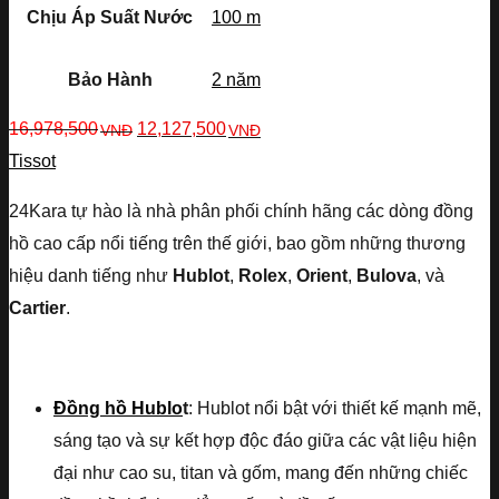
Chịu Áp Suất Nước
100 m
Bảo Hành
2 năm
16,978,500
12,127,500
VNĐ
VNĐ
Tissot
24Kara tự hào là nhà phân phối chính hãng các dòng đồng
hồ cao cấp nổi tiếng trên thế giới, bao gồm những thương
hiệu danh tiếng như
Hublot
,
Rolex
,
Orient
,
Bulova
, và
Cartier
.
Đồng hồ Hublo
t
: Hublot nổi bật với thiết kế mạnh mẽ,
sáng tạo và sự kết hợp độc đáo giữa các vật liệu hiện
đại như cao su, titan và gốm, mang đến những chiếc