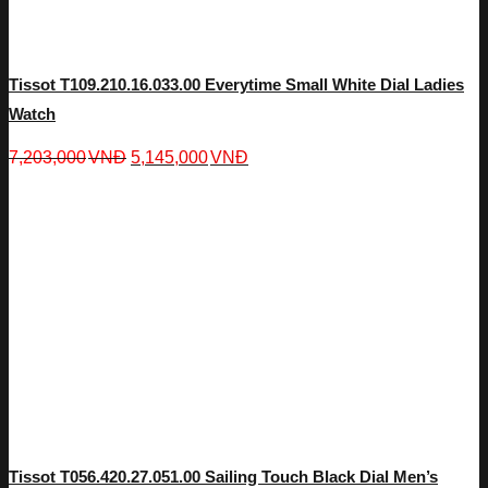
Tissot T109.210.16.033.00 Everytime Small White Dial Ladies
Watch
7,203,000
VNĐ
5,145,000
VNĐ
Tissot T056.420.27.051.00 Sailing Touch Black Dial Men’s