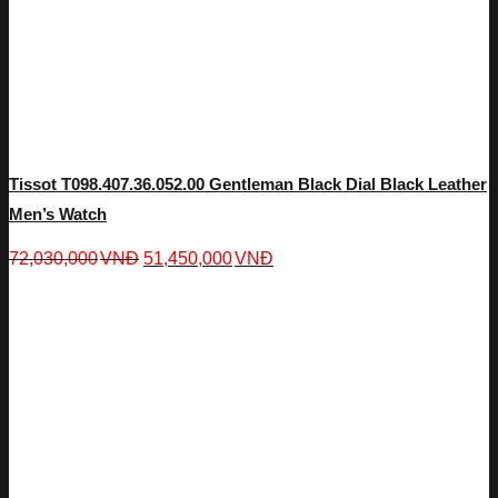
Tissot T098.407.36.052.00 Gentleman Black Dial Black Leather
Men’s Watch
72,030,000
VNĐ
51,450,000
VNĐ