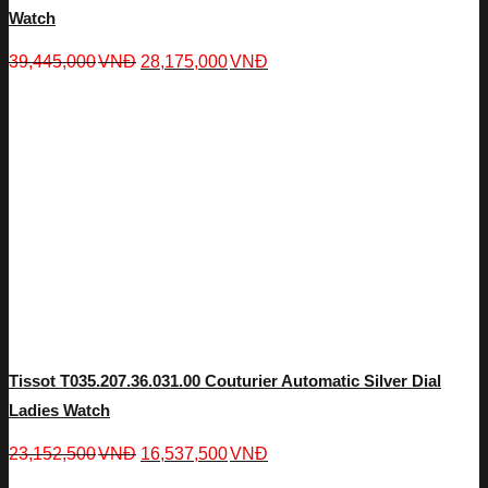
Watch
39,445,000
VNĐ
28,175,000
VNĐ
Tissot T035.207.36.031.00 Couturier Automatic Silver Dial
Ladies Watch
23,152,500
VNĐ
16,537,500
VNĐ