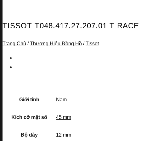
TISSOT T048.417.27.207.01 T R
Trang Chủ
/
Thương Hiệu Đồng Hồ
/
Tissot
Giới tính
Nam
Kích cỡ mặt số
45 mm
Độ dày
12 mm