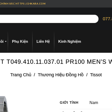
 CHÍNH XÁC HTTPS://24KARA.COM
077.
ôi
Phụ Kiện
Liên Hệ
Kinh Nghiệm
T T049.410.11.037.01 PR100 MEN’S
Trang Chủ
/
Thương Hiệu Đồng Hồ
/
Tissot
GIỚI TÍNH
Nam