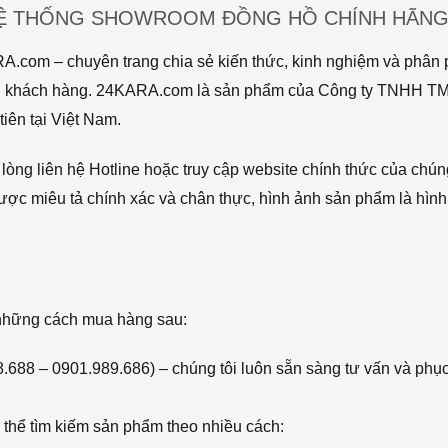
HỆ THỐNG SHOWROOM ĐỒNG HỒ CHÍNH HÃNG 
com – chuyên trang chia sẻ kiến thức, kinh nghiệm và phân p
 tới khách hàng. 24KARA.com là sản phẩm của Công ty TNHH 
iên tại Việt Nam.
òng liên hệ Hotline hoặc truy cập website chính thức của chún
ược miêu tả chính xác và chân thực, hình ảnh sản phẩm là hình
 những cách mua hàng sau:
68.688 – 0901.989.686) – chúng tôi luôn sẵn sàng tư vấn và phụ
thể tìm kiếm sản phẩm theo nhiều cách: