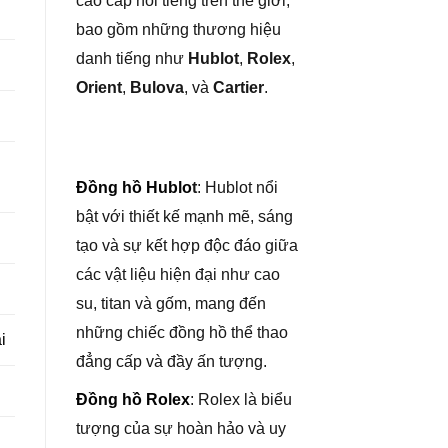
cao cấp nổi tiếng trên thế giới,
bao gồm những thương hiệu
danh tiếng như
Hublot
,
Rolex
,
Orient
,
Bulova
, và
Cartier
.
Đồng hồ Hublo
t
: Hublot nổi
bật với thiết kế mạnh mẽ, sáng
tạo và sự kết hợp độc đáo giữa
các vật liệu hiện đại như cao
su, titan và gốm, mang đến
những chiếc đồng hồ thể thao
i
đẳng cấp và đầy ấn tượng.
Đồng hồ Rolex
: Rolex là biểu
tượng của sự hoàn hảo và uy