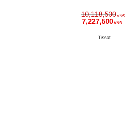
10,118,500
VNĐ
7,227,500
VNĐ
Tissot