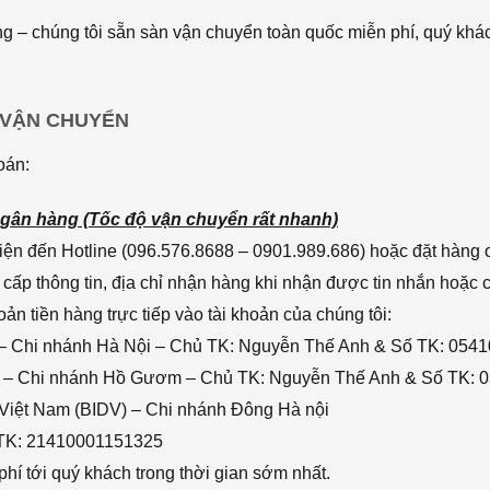
 – chúng tôi sẵn sàn vận chuyển toàn quốc miễn phí, quý khác
 VẬN CHUYỂN
oán:
gân hàng (Tốc độ vận chuyển rất nhanh)
ện đến Hotline (096.576.8688 – 0901.989.686) hoặc đặt hàng o
cấp thông tin, địa chỉ nhận hàng khi nhận được tin nhắn hoặc
n tiền hàng trực tiếp vào tài khoản của chúng tôi:
– Chi nhánh Hà Nội – Chủ TK: Nguyễn Thế Anh & Số TK: 054
 – Chi nhánh Hồ Gươm – Chủ TK: Nguyễn Thế Anh & Số TK: 
 Việt Nam (BIDV) – Chi nhánh Đông Hà nội
 TK: 21410001151325
hí tới quý khách trong thời gian sớm nhất.