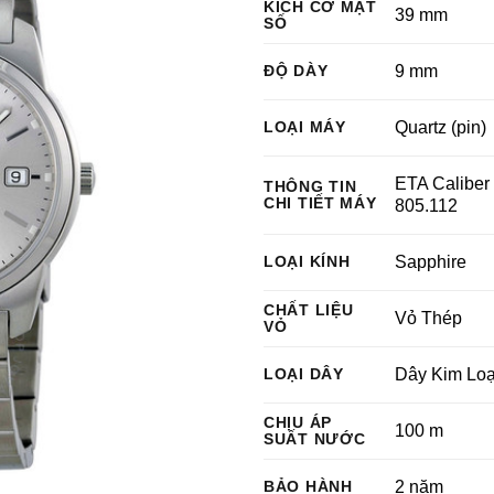
KÍCH CỠ MẶT
39 mm
SỐ
ĐỘ DÀY
9 mm
LOẠI MÁY
Quartz (pin)
ETA Caliber
THÔNG TIN
CHI TIẾT MÁY
805.112
LOẠI KÍNH
Sapphire
CHẤT LIỆU
Vỏ Thép
VỎ
LOẠI DÂY
Dây Kim Loạ
CHỊU ÁP
100 m
SUẤT NƯỚC
BẢO HÀNH
2 năm