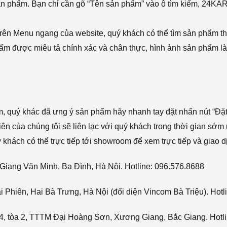
sản phẩm. Bạn chỉ cần gõ “Tên sản phẩm” vào ô tìm kiếm, 24KA
rên Menu ngang của website, quý khách có thể tìm sản phẩm t
phẩm được miêu tả chính xác và chân thực, hình ảnh sản phẩm là
ẩm, quý khác đã ưng ý sản phẩm hãy nhanh tay đặt nhấn nút “Đặt
viên của chúng tôi sẽ liên lạc với quý khách trong thời gian sớm 
hách có thể trực tiếp tới showroom để xem trực tiếp và giao d
Giang Văn Minh, Ba Đình, Hà Nội. Hotline: 096.576.8688
Phiên, Hai Bà Trưng, Hà Nội (đối diện Vincom Bà Triệu). Hotl
4, tòa 2, TTTM Đại Hoàng Sơn, Xương Giang, Bắc Giang. Hotli