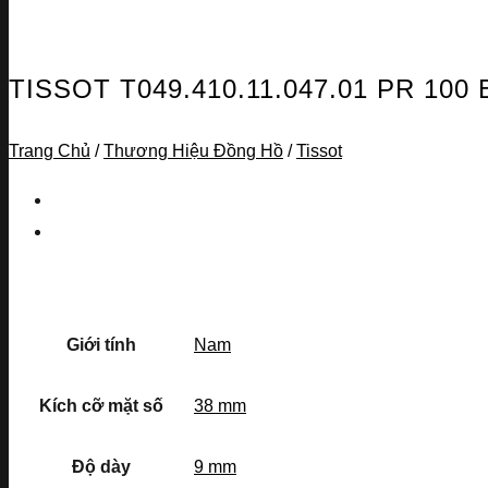
TISSOT T049.410.11.047.01 PR 10
Trang Chủ
/
Thương Hiệu Đồng Hồ
/
Tissot
Giới tính
Nam
Kích cỡ mặt số
38 mm
Độ dày
9 mm