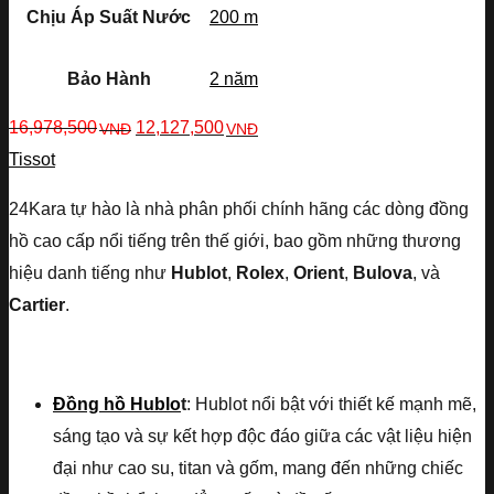
Chịu Áp Suất Nước
200 m
Bảo Hành
2 năm
16,978,500
12,127,500
VNĐ
VNĐ
Tissot
24Kara tự hào là nhà phân phối chính hãng các dòng đồng
hồ cao cấp nổi tiếng trên thế giới, bao gồm những thương
hiệu danh tiếng như
Hublot
,
Rolex
,
Orient
,
Bulova
, và
Cartier
.
Đồng hồ Hublo
t
: Hublot nổi bật với thiết kế mạnh mẽ,
sáng tạo và sự kết hợp độc đáo giữa các vật liệu hiện
đại như cao su, titan và gốm, mang đến những chiếc