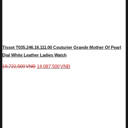
Tissot T035.246.16.111.00 Couturier Grande Mother Of Pearl
Dial White Leather Ladies Watch
19,722,500
VNĐ
14,087,500
VNĐ