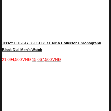
Tissot T116.617.36.051.08 XL NBA Collector Chronograph
Black Dial Men’s Watch
21,094,500
VNĐ
15,067,500
VNĐ