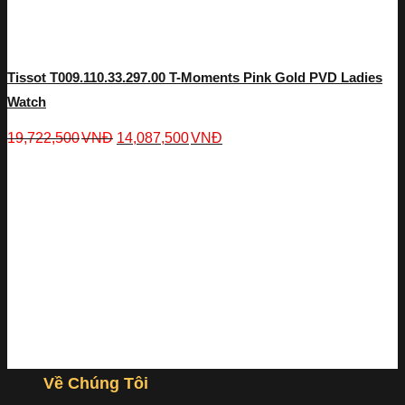
Tissot T009.110.33.297.00 T-Moments Pink Gold PVD Ladies
Watch
19,722,500
VNĐ
14,087,500
VNĐ
Về Chúng Tôi