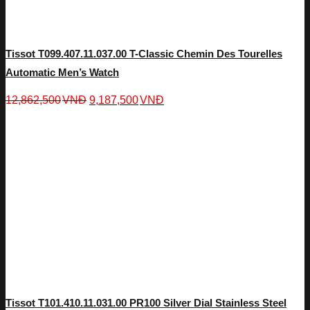
Tissot T099.407.11.037.00 T-Classic Chemin Des Tourelles
Automatic Men’s Watch
12,862,500
VNĐ
9,187,500
VNĐ
Tissot T101.410.11.031.00 PR100 Silver Dial Stainless Steel