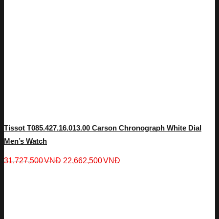
Tissot T085.427.16.013.00 Carson Chronograph White Dial
Men’s Watch
31,727,500
VNĐ
22,662,500
VNĐ