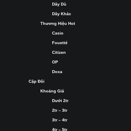
Dây Dù
Dây Khác
Thương Hiệu Hot
Casio
Fouetté
Citizen
OP
Doxa
Cặp Đôi
Khoảng Giá
Dưới 2tr
2tr – 3tr
3tr – 4tr
4tr – 5tr