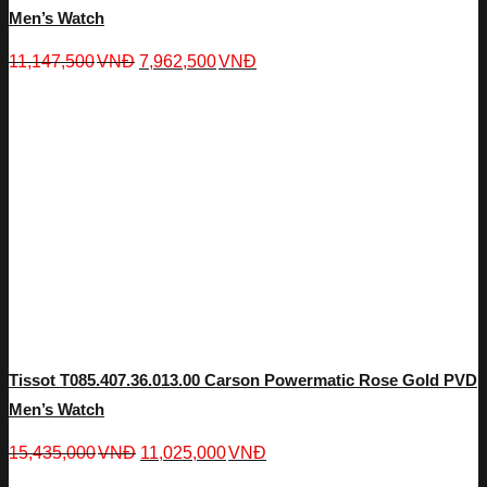
Men’s Watch
11,147,500
VNĐ
7,962,500
VNĐ
Tissot T085.407.36.013.00 Carson Powermatic Rose Gold PVD
Men’s Watch
15,435,000
VNĐ
11,025,000
VNĐ