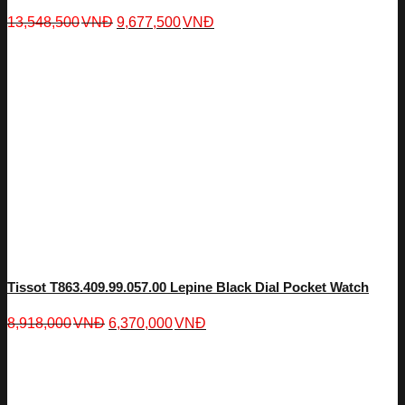
13,548,500
VNĐ
9,677,500
VNĐ
Tissot T863.409.99.057.00 Lepine Black Dial Pocket Watch
8,918,000
VNĐ
6,370,000
VNĐ