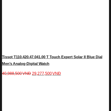
Tissot T110.420.47.041.00 T Touch Expert Solar II Blue Dial
Men’s Analog-Digital Watch
40,988,500
VNĐ
29,277,500
VNĐ