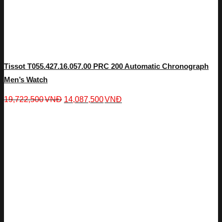
Tissot T055.427.16.057.00 PRC 200 Automatic Chronograph
Men’s Watch
19,722,500
VNĐ
14,087,500
VNĐ