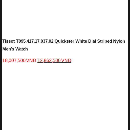
Tissot T095.417.17.037.02 Quickster White Dial Striped Nylon
Men’s Watch
18,007,500
VNĐ
12,862,500
VNĐ