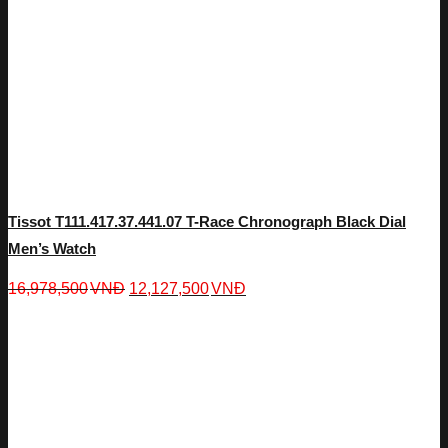
Tissot T111.417.37.441.07 T-Race Chronograph Black Dial
Men’s Watch
16,978,500
VNĐ
12,127,500
VNĐ