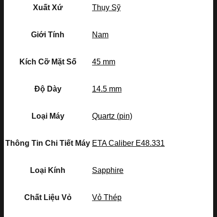
Xuất Xứ
Thụy Sỹ
Giới Tính
Nam
Kích Cỡ Mặt Số
45 mm
Độ Dày
14.5 mm
Loại Máy
Quartz (pin)
Thông Tin Chi Tiết Máy
ETA Caliber E48.331
Loại Kính
Sapphire
Chất Liệu Vỏ
Vỏ Thép