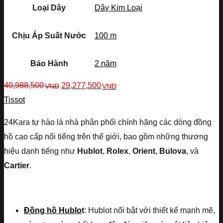
Loại Dây
Dây Kim Loại
Chịu Áp Suất Nước
100 m
Bảo Hành
2 năm
40,988,500
29,277,500
VNĐ
VNĐ
Tissot
24Kara tự hào là nhà phân phối chính hãng các dòng đồng
hồ cao cấp nổi tiếng trên thế giới, bao gồm những thương
hiệu danh tiếng như
Hublot
,
Rolex
,
Orient
,
Bulova
, và
Cartier
.
Đồng hồ Hublo
t
: Hublot nổi bật với thiết kế mạnh mẽ,