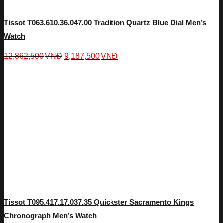
Tissot T063.610.36.047.00 Tradition Quartz Blue Dial Men’s
Watch
12,862,500
VNĐ
9,187,500
VNĐ
Tissot T095.417.17.037.35 Quickster Sacramento Kings
Chronograph Men’s Watch