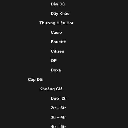
Dây Dù
Dây Khác
Thương Hiệu Hot
Casio
Fouetté
Citizen
OP
Doxa
Cặp Đôi
Khoảng Giá
Dưới 2tr
2tr – 3tr
3tr – 4tr
4tr – 5tr