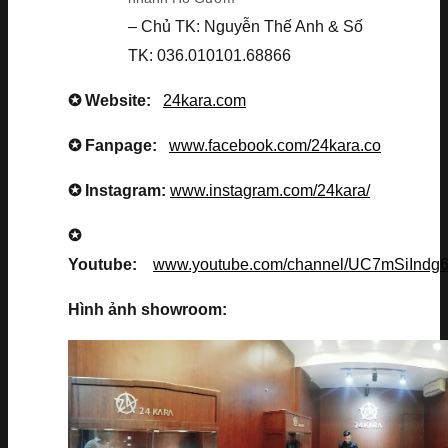
– Chủ TK: Nguyễn Thế Anh & Số
TK: 036.010101.68866
✪ Website:
24kara.com
✪ Fanpage:
www.facebook.com/24kara.co
✪ Instagram:
www.instagram.com/24kara/
✪
Youtube:
www.youtube.com/channel/UC7mSiInd
Hình ảnh showroom: