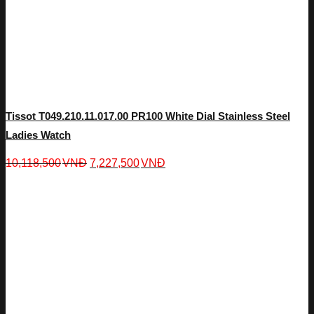
Tissot T049.210.11.017.00 PR100 White Dial Stainless Steel
Ladies Watch
10,118,500
VNĐ
7,227,500
VNĐ