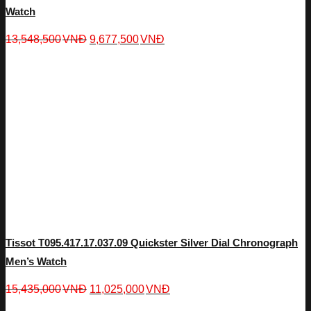
Watch
13,548,500
VNĐ
9,677,500
VNĐ
Tissot T095.417.17.037.09 Quickster Silver Dial Chronograph
Men’s Watch
15,435,000
VNĐ
11,025,000
VNĐ