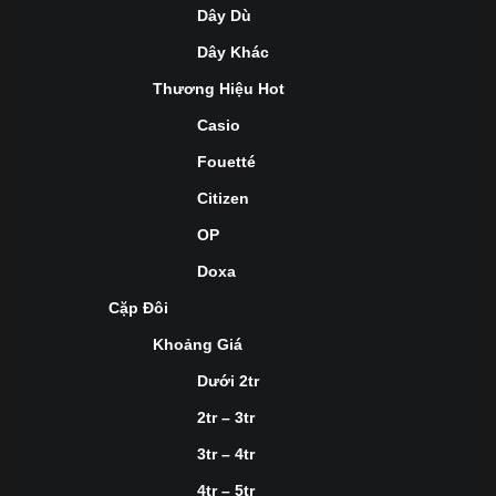
Dây Dù
Dây Khác
Thương Hiệu Hot
Casio
Fouetté
Citizen
OP
Doxa
Cặp Đôi
Khoảng Giá
Dưới 2tr
2tr – 3tr
3tr – 4tr
4tr – 5tr