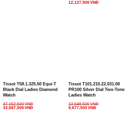
12,127,500
VNĐ
Tissot T58.1.325.50 Equi-T
Tissot T101.210.22.031.00
Black Dial Ladies Diamond
PR100 Silver Dial Two-Tone
Watch
Ladies Watch
47,162,500
VNĐ
13,548,500
VNĐ
33,687,500
VNĐ
9,677,500
VNĐ