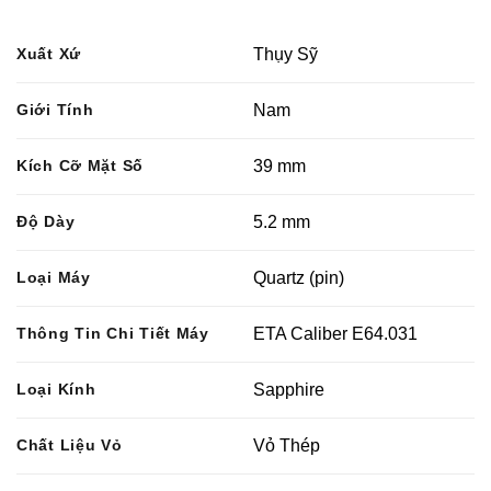
Xuất Xứ
Thụy Sỹ
Giới Tính
Nam
Kích Cỡ Mặt Số
39 mm
Độ Dày
5.2 mm
Loại Máy
Quartz (pin)
Thông Tin Chi Tiết Máy
ETA Caliber E64.031
Loại Kính
Sapphire
Chất Liệu Vỏ
Vỏ Thép