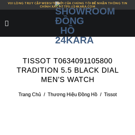
VUI LÒNG TRUY CẬP WEBSITE MỚI CỦA CHÚNG TÔI ĐỂ NHẬN THÔNG TIN
Skip
CHÍNH XÁC HTTPS://24KARA.COM
to
content
TISSOT T0634091105800
TRADITION 5.5 BLACK DIAL
MEN’S WATCH
Trang Chủ
/
Thương Hiệu Đồng Hồ
/
Tissot