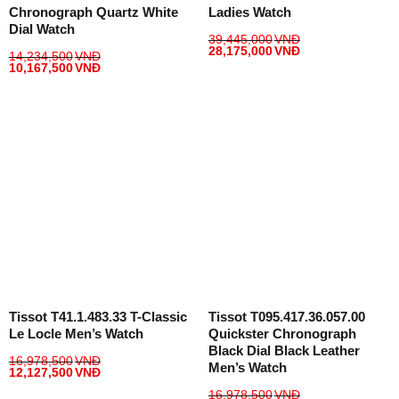
Chronograph Quartz White
Ladies Watch
Dial Watch
39,445,000
VNĐ
28,175,000
VNĐ
14,234,500
VNĐ
10,167,500
VNĐ
Tissot T41.1.483.33 T-Classic
Tissot T095.417.36.057.00
Le Locle Men’s Watch
Quickster Chronograph
Black Dial Black Leather
16,978,500
VNĐ
Men’s Watch
12,127,500
VNĐ
16,978,500
VNĐ