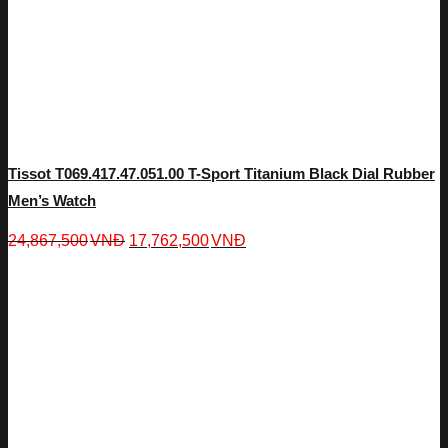
Tissot T069.417.47.051.00 T-Sport Titanium Black Dial Rubber
Men’s Watch
24,867,500
VNĐ
17,762,500
VNĐ