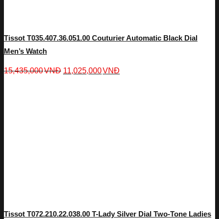
Tissot T035.407.36.051.00 Couturier Automatic Black Dial
Men’s Watch
15,435,000
VNĐ
11,025,000
VNĐ
Tissot T072.210.22.038.00 T-Lady Silver Dial Two-Tone Ladies