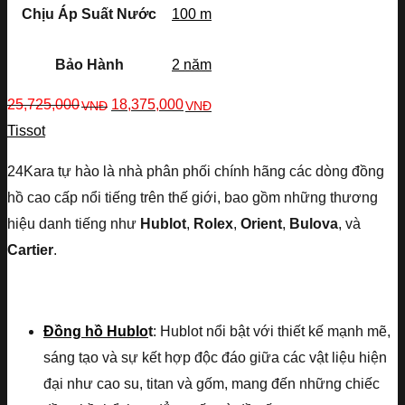
Chịu Áp Suất Nước
100 m
Bảo Hành
2 năm
25,725,000
18,375,000
VNĐ
VNĐ
Tissot
24Kara tự hào là nhà phân phối chính hãng các dòng đồng
hồ cao cấp nổi tiếng trên thế giới, bao gồm những thương
hiệu danh tiếng như
Hublot
,
Rolex
,
Orient
,
Bulova
, và
Cartier
.
Đồng hồ Hublo
t
: Hublot nổi bật với thiết kế mạnh mẽ,
sáng tạo và sự kết hợp độc đáo giữa các vật liệu hiện
đại như cao su, titan và gốm, mang đến những chiếc