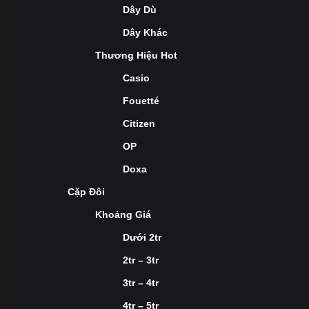
Dây Dù
Dây Khác
Thương Hiệu Hot
Casio
Fouetté
Citizen
OP
Doxa
Cặp Đôi
Khoảng Giá
Dưới 2tr
2tr – 3tr
3tr – 4tr
4tr – 5tr