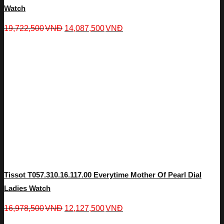
Watch
19,722,500
VNĐ
14,087,500
VNĐ
Tissot T057.310.16.117.00 Everytime Mother Of Pearl Dial
Ladies Watch
16,978,500
VNĐ
12,127,500
VNĐ