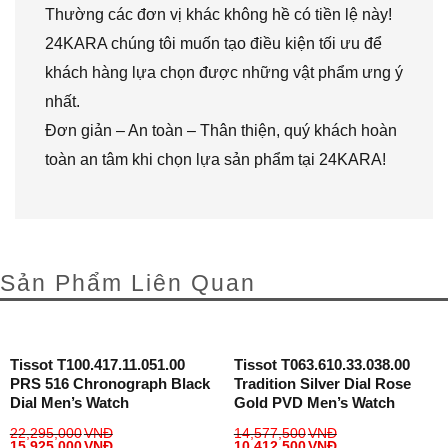
Thường các đơn vị khác không hề có tiền lệ này!
24KARA chúng tôi muốn tạo điều kiện tối ưu để
khách hàng lựa chọn được những vật phẩm ưng ý
nhất.
Đơn giản – An toàn – Thân thiện, quý khách hoàn
toàn an tâm khi chọn lựa sản phẩm tại 24KARA!
Sản Phẩm Liên Quan
Tissot T100.417.11.051.00
Tissot T063.610.33.038.00
PRS 516 Chronograph Black
Tradition Silver Dial Rose
Dial Men’s Watch
Gold PVD Men’s Watch
22,295,000
VNĐ
14,577,500
VNĐ
15,925,000
VNĐ
10,412,500
VNĐ