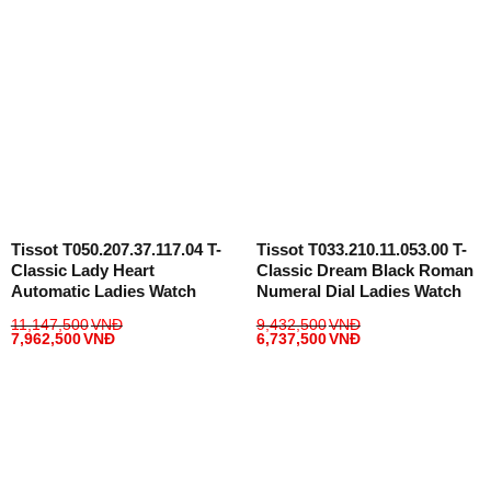
Tissot T050.207.37.117.04 T-
Tissot T033.210.11.053.00 T-
Classic Lady Heart
Classic Dream Black Roman
Automatic Ladies Watch
Numeral Dial Ladies Watch
11,147,500
VNĐ
9,432,500
VNĐ
7,962,500
VNĐ
6,737,500
VNĐ