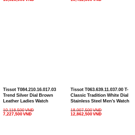
Tissot T084.210.16.017.03
Tissot T063.639.11.037.00 T-
Trend Silver Dial Brown
Classic Tradition White Dial
Leather Ladies Watch
Stainless Steel Men’s Watch
10,118,500
VNĐ
18,007,500
VNĐ
7,227,500
VNĐ
12,862,500
VNĐ