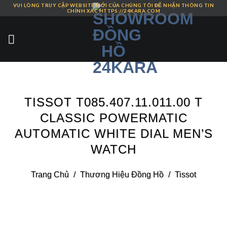
VUI LÒNG TRUY CẬP WEBSITE MỚI CỦA CHÚNG TÔI ĐỂ NHẬN THÔNG TIN
Skip
CHÍNH XÁC HTTPS://24KARA.COM
to
content
TISSOT T085.407.11.011.00 T
CLASSIC POWERMATIC
AUTOMATIC WHITE DIAL MEN’S
WATCH
Trang Chủ
/
Thương Hiệu Đồng Hồ
/
Tissot