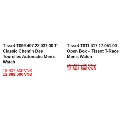
Tissot T099.407.22.037.00 T-
Tissot T011.417.17.051.00
Classic Chemin Des
Open Box – Tissot T-Race
Tourelles Automatic Men’s
Men’s Watch
Watch
18,007,500
VNĐ
12,862,500
VNĐ
18,007,500
VNĐ
12,862,500
VNĐ