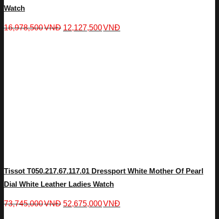
Watch
16,978,500
VNĐ
12,127,500
VNĐ
Tissot T050.217.67.117.01 Dressport White Mother Of Pearl
Dial White Leather Ladies Watch
73,745,000
VNĐ
52,675,000
VNĐ