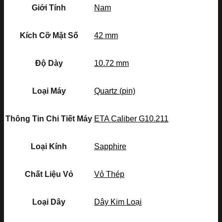
Giới Tính
Nam
Kích Cỡ Mặt Số
42 mm
Độ Dày
10.72 mm
Loại Máy
Quartz (pin)
Thông Tin Chi Tiết Máy
ETA Caliber G10.211
Loại Kính
Sapphire
Chất Liệu Vỏ
Vỏ Thép
Loại Dây
Dây Kim Loại