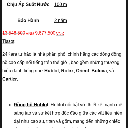
Chịu Áp Suất Nước
100 m
Bảo Hành
2 năm
13,548,500
9,677,500
VNĐ
VNĐ
Tissot
24Kara tự hào là nhà phân phối chính hãng các dòng đồng
hồ cao cấp nổi tiếng trên thế giới, bao gồm những thương
hiệu danh tiếng như
Hublot
,
Rolex
,
Orient
,
Bulova
, và
Cartier
.
Đồng hồ Hublo
t
: Hublot nổi bật với thiết kế mạnh mẽ,
sáng tạo và sự kết hợp độc đáo giữa các vật liệu hiện
đại như cao su, titan và gốm, mang đến những chiếc