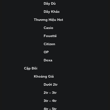
Dây Dù
Dây Khác
Thương Hiệu Hot
Casio
Fouetté
Citizen
OP
Doxa
Cặp Đôi
Khoảng Giá
Dưới 2tr
2tr – 3tr
3tr – 4tr
4tr – 5tr