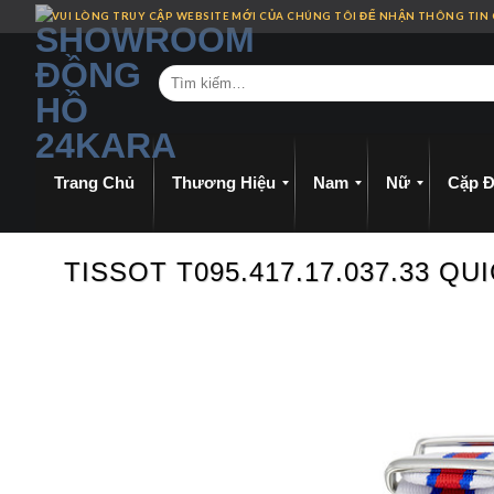
Skip
VUI LÒNG TRUY CẬP WEBSITE MỚI CỦA CHÚNG TÔI ĐỂ NHẬN THÔNG TIN
to
content
Trang Chủ
Thương Hiệu
Nam
Nữ
Cặp Đ
TISSOT T095.417.17.037.33