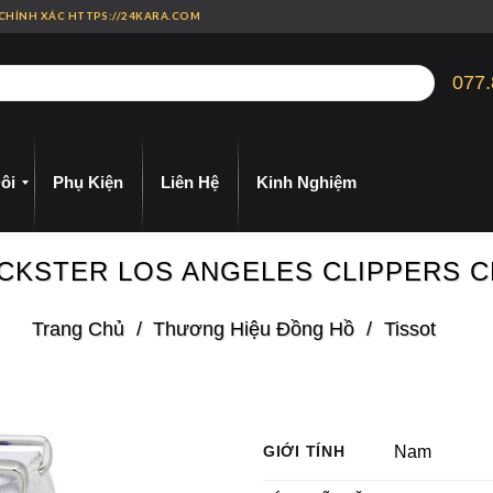
 CHÍNH XÁC HTTPS://24KARA.COM
077.
ôi
Phụ Kiện
Liên Hệ
Kinh Nghiệm
 QUICKSTER LOS ANGELES CLIPPER
Trang Chủ
/
Thương Hiệu Đồng Hồ
/
Tissot
GIỚI TÍNH
Nam