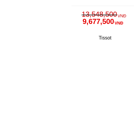
13,548,500
VNĐ
9,677,500
VNĐ
Tissot