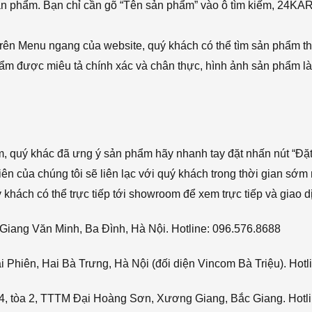
sản phẩm. Bạn chỉ cần gõ “Tên sản phẩm” vào ô tìm kiếm, 24KA
rên Menu ngang của website, quý khách có thể tìm sản phẩm t
phẩm được miêu tả chính xác và chân thực, hình ảnh sản phẩm là
ẩm, quý khác đã ưng ý sản phẩm hãy nhanh tay đặt nhấn nút “Đặt
viên của chúng tôi sẽ liên lạc với quý khách trong thời gian sớm 
hách có thể trực tiếp tới showroom để xem trực tiếp và giao d
Giang Văn Minh, Ba Đình, Hà Nội. Hotline: 096.576.8688
Phiên, Hai Bà Trưng, Hà Nội (đối diện Vincom Bà Triệu). Hotl
4, tòa 2, TTTM Đại Hoàng Sơn, Xương Giang, Bắc Giang. Hotli