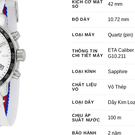
KÍCH CỠ MẶT
42 mm
SỐ
ĐỘ DÀY
10.72 mm
LOẠI MÁY
Quartz (pin)
ETA Caliber
THÔNG TIN
CHI TIẾT MÁY
G10.211
LOẠI KÍNH
Sapphire
CHẤT LIỆU
Vỏ Thép
VỎ
LOẠI DÂY
Dây Kim Loạ
CHỊU ÁP
100 m
SUẤT NƯỚC
BẢO HÀNH
2 năm