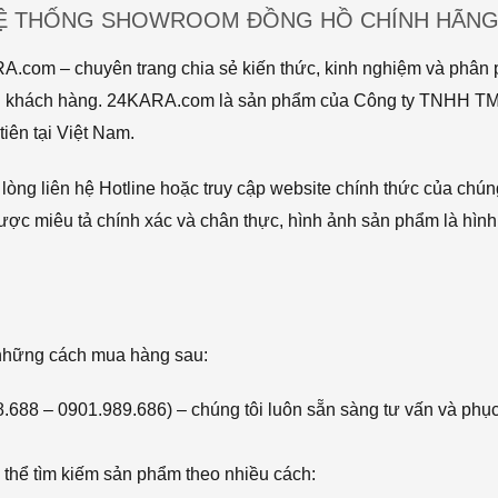
HỆ THỐNG SHOWROOM ĐỒNG HỒ CHÍNH HÃNG 
com – chuyên trang chia sẻ kiến thức, kinh nghiệm và phân p
 tới khách hàng. 24KARA.com là sản phẩm của Công ty TNHH 
iên tại Việt Nam.
òng liên hệ Hotline hoặc truy cập website chính thức của chún
ược miêu tả chính xác và chân thực, hình ảnh sản phẩm là hình
 những cách mua hàng sau:
68.688 – 0901.989.686) – chúng tôi luôn sẵn sàng tư vấn và phụ
thể tìm kiếm sản phẩm theo nhiều cách: