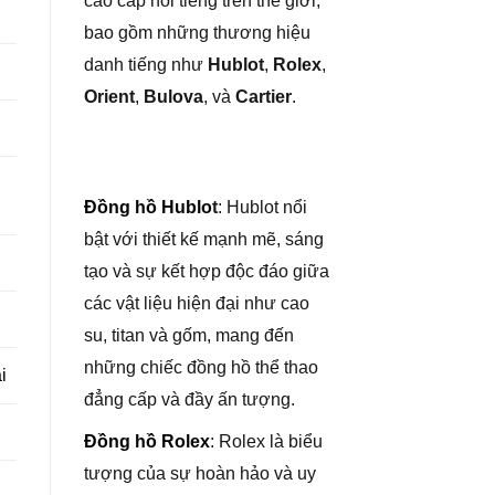
cao cấp nổi tiếng trên thế giới,
bao gồm những thương hiệu
danh tiếng như
Hublot
,
Rolex
,
Orient
,
Bulova
, và
Cartier
.
Đồng hồ Hublo
t
: Hublot nổi
bật với thiết kế mạnh mẽ, sáng
tạo và sự kết hợp độc đáo giữa
các vật liệu hiện đại như cao
su, titan và gốm, mang đến
những chiếc đồng hồ thể thao
i
đẳng cấp và đầy ấn tượng.
Đồng hồ Rolex
: Rolex là biểu
tượng của sự hoàn hảo và uy