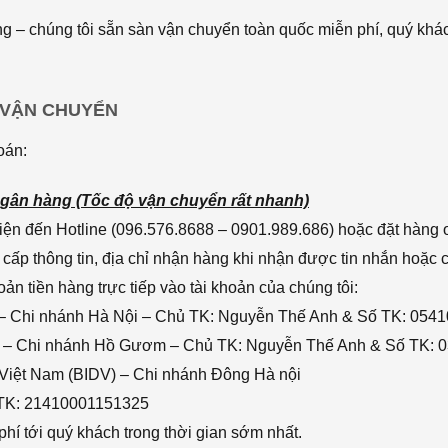
 – chúng tôi sẵn sàn vận chuyển toàn quốc miễn phí, quý khác
 VẬN CHUYỂN
oán:
gân hàng (Tốc độ vận chuyển rất nhanh)
ện đến Hotline (096.576.8688 – 0901.989.686) hoặc đặt hàng o
cấp thông tin, địa chỉ nhận hàng khi nhận được tin nhắn hoặc
n tiền hàng trực tiếp vào tài khoản của chúng tôi:
– Chi nhánh Hà Nội – Chủ TK: Nguyễn Thế Anh & Số TK: 054
 – Chi nhánh Hồ Gươm – Chủ TK: Nguyễn Thế Anh & Số TK: 
 Việt Nam (BIDV) – Chi nhánh Đông Hà nội
 TK: 21410001151325
hí tới quý khách trong thời gian sớm nhất.