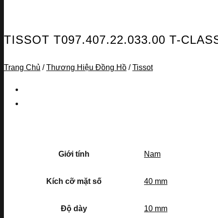
TISSOT T097.407.22.033.00 T-CL
Trang Chủ
/
Thương Hiệu Đồng Hồ
/
Tissot
Giới tính
Nam
Kích cỡ mặt số
40 mm
Độ dày
10 mm