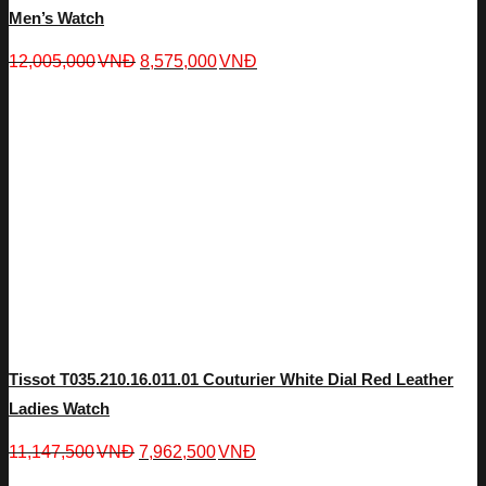
Men’s Watch
12,005,000
VNĐ
8,575,000
VNĐ
Tissot T035.210.16.011.01 Couturier White Dial Red Leather
Ladies Watch
11,147,500
VNĐ
7,962,500
VNĐ