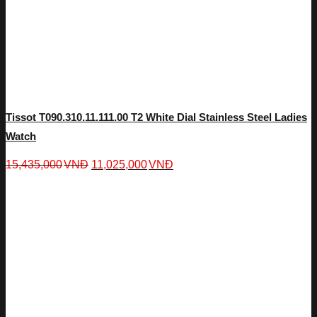
Tissot T090.310.11.111.00 T2 White Dial Stainless Steel Ladies
Watch
15,435,000
VNĐ
11,025,000
VNĐ