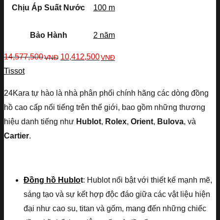
Chịu Áp Suất Nước
100 m
Bảo Hành
2 năm
14,577,500
10,412,500
VNĐ
VNĐ
Tissot
24Kara tự hào là nhà phân phối chính hãng các dòng đồng
hồ cao cấp nổi tiếng trên thế giới, bao gồm những thương
hiệu danh tiếng như
Hublot
,
Rolex
,
Orient
,
Bulova
, và
Cartier
.
Đồng hồ Hublo
t
: Hublot nổi bật với thiết kế mạnh mẽ,
sáng tạo và sự kết hợp độc đáo giữa các vật liệu hiện
đại như cao su, titan và gốm, mang đến những chiếc