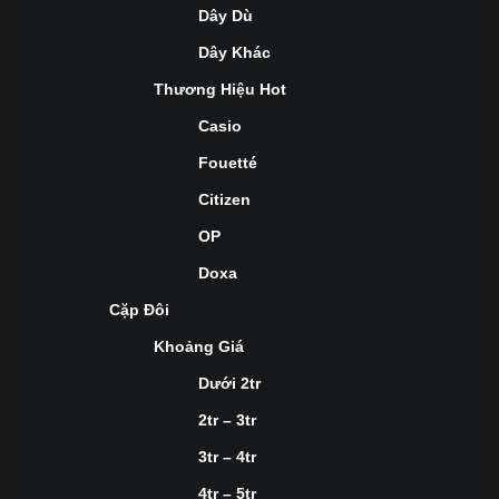
Dây Dù
Dây Khác
Thương Hiệu Hot
Casio
Fouetté
Citizen
OP
Doxa
Cặp Đôi
Khoảng Giá
Dưới 2tr
2tr – 3tr
3tr – 4tr
4tr – 5tr