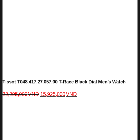
Tissot T048.417.27.057.00 T-Race Black Dial Men’s Watch
22,295,000
VNĐ
15,925,000
VNĐ