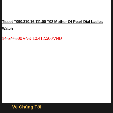
Tissot T090.310.16.111.00 T02 Mother Of Pearl Dial Ladies
Watch
14,577,500
VNĐ
10,412,500
VNĐ
Về Chúng Tôi