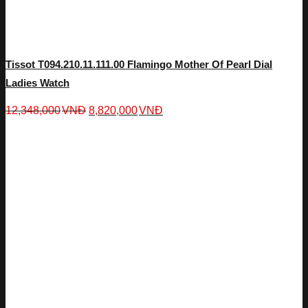
Tissot T094.210.11.111.00 Flamingo Mother Of Pearl Dial
Ladies Watch
12,348,000
VNĐ
8,820,000
VNĐ