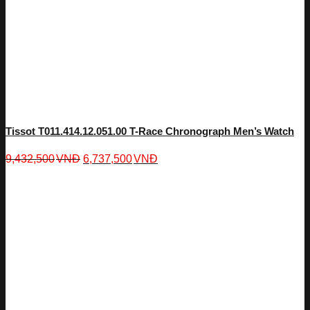
Tissot T011.414.12.051.00 T-Race Chronograph Men’s Watch
9,432,500
VNĐ
6,737,500
VNĐ