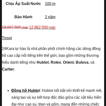
Chịu Áp Suất Nước
100 m
Bảo Hành
2 năm
18,007,500
12,862,500
VNĐ
VNĐ
Tissot
24Kara tự hào là nhà phân phối chính hãng các dòng đồng
hồ cao cấp nổi tiếng trên thế giới, bao gồm những thương
hiệu danh tiếng như
Hublot
,
Rolex
,
Orient
,
Bulova
, và
Cartier
.
Đồng hồ Hublo
t
: Hublot nổi bật với thiết kế mạnh mẽ,
sáng tạo và sự kết hợp độc đáo giữa các vật liệu hiện
đại như cao su, titan và gốm, mang đến những chiếc