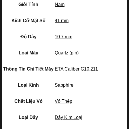
Giới Tính
Nam
Kích Cỡ Mặt Số
41 mm
Độ Dày
10.7 mm
Loại Máy
Quartz (pin)
Thông Tin Chi Tiết Máy
ETA Caliber G10.211
Loại Kính
Sapphire
Chất Liệu Vỏ
Vỏ Thép
Loại Dây
Dây Kim Loại