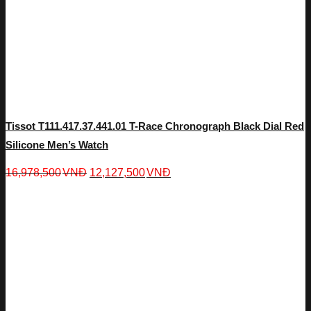
Tissot T111.417.37.441.01 T-Race Chronograph Black Dial Red
Silicone Men’s Watch
16,978,500
VNĐ
12,127,500
VNĐ