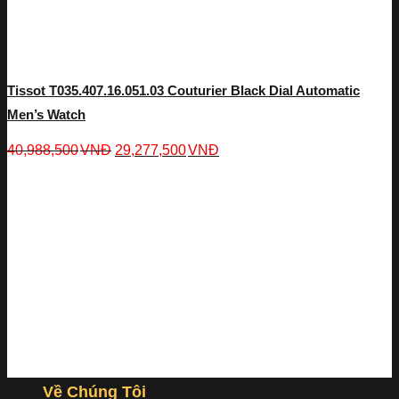
Tissot T035.407.16.051.03 Couturier Black Dial Automatic
Men’s Watch
40,988,500
VNĐ
29,277,500
VNĐ
Về Chúng Tôi