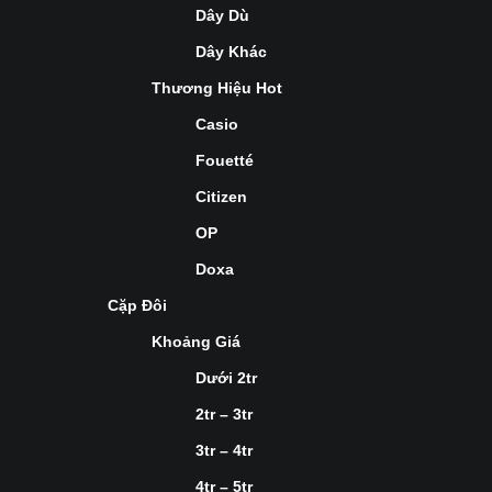
Dây Dù
Dây Khác
Thương Hiệu Hot
Casio
Fouetté
Citizen
OP
Doxa
Cặp Đôi
Khoảng Giá
Dưới 2tr
2tr – 3tr
3tr – 4tr
4tr – 5tr