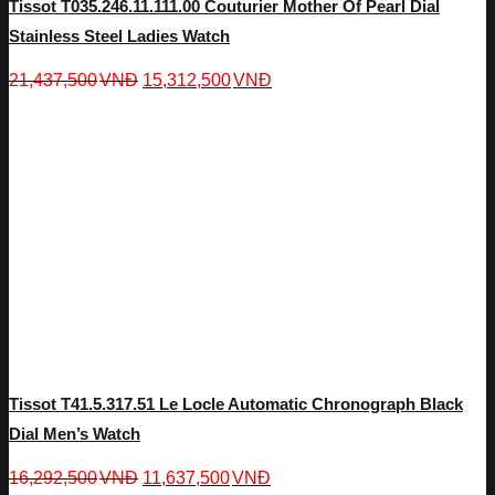
Tissot T035.246.11.111.00 Couturier Mother Of Pearl Dial
Stainless Steel Ladies Watch
21,437,500
VNĐ
15,312,500
VNĐ
Tissot T41.5.317.51 Le Locle Automatic Chronograph Black
Dial Men’s Watch
16,292,500
VNĐ
11,637,500
VNĐ