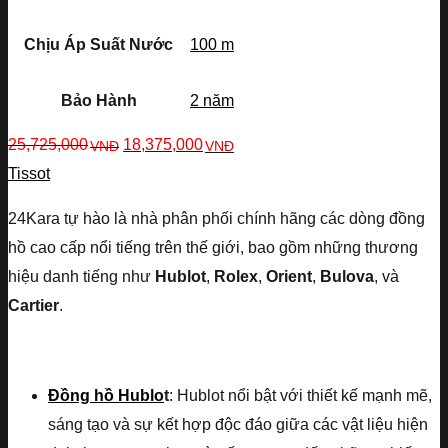
Chịu Áp Suất Nước
100 m
Bảo Hành
2 năm
25,725,000
18,375,000
VNĐ
VNĐ
Tissot
24Kara tự hào là nhà phân phối chính hãng các dòng đồng
hồ cao cấp nổi tiếng trên thế giới, bao gồm những thương
hiệu danh tiếng như
Hublot
,
Rolex
,
Orient
,
Bulova
, và
Cartier
.
Đồng hồ Hublo
t
: Hublot nổi bật với thiết kế mạnh mẽ,
sáng tạo và sự kết hợp độc đáo giữa các vật liệu hiện