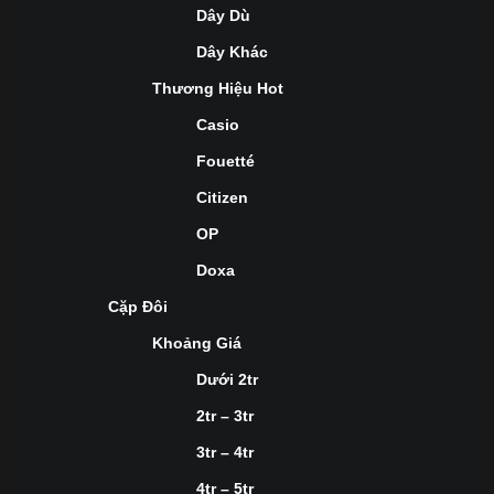
Dây Dù
Dây Khác
Thương Hiệu Hot
Casio
Fouetté
Citizen
OP
Doxa
Cặp Đôi
Khoảng Giá
Dưới 2tr
2tr – 3tr
3tr – 4tr
4tr – 5tr