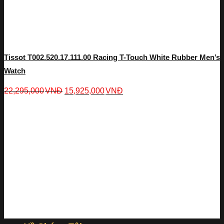
Tissot T002.520.17.111.00 Racing T-Touch White Rubber Men’s
Watch
22,295,000
VNĐ
15,925,000
VNĐ