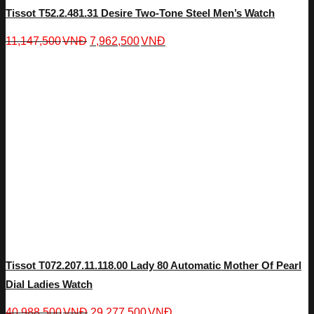
Tissot T52.2.481.31 Desire Two-Tone Steel Men’s Watch
11,147,500
VNĐ
7,962,500
VNĐ
Tissot T072.207.11.118.00 Lady 80 Automatic Mother Of Pearl
Dial Ladies Watch
40,988,500
VNĐ
29,277,500
VNĐ