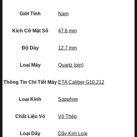
Giới Tính
Nam
Kích Cỡ Mặt Số
47.6 mm
Độ Dày
12.7 mm
Loại Máy
Quartz (pin)
Thông Tin Chi Tiết Máy
ETA Caliber G10.212
Loại Kính
Sapphire
Chất Liệu Vỏ
Vỏ Thép
Loại Dây
Dây Kim Loại