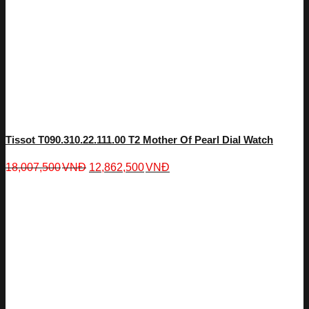
Tissot T090.310.22.111.00 T2 Mother Of Pearl Dial Watch
18,007,500
VNĐ
12,862,500
VNĐ