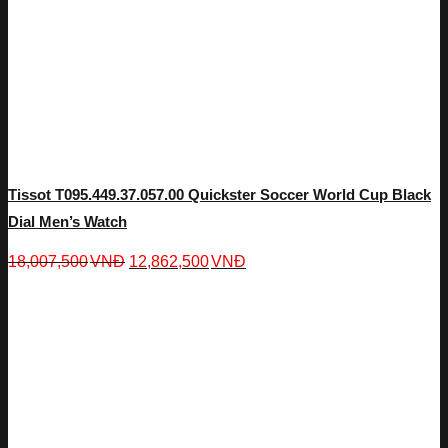
Tissot T095.449.37.057.00 Quickster Soccer World Cup Black
Dial Men’s Watch
18,007,500
VNĐ
12,862,500
VNĐ