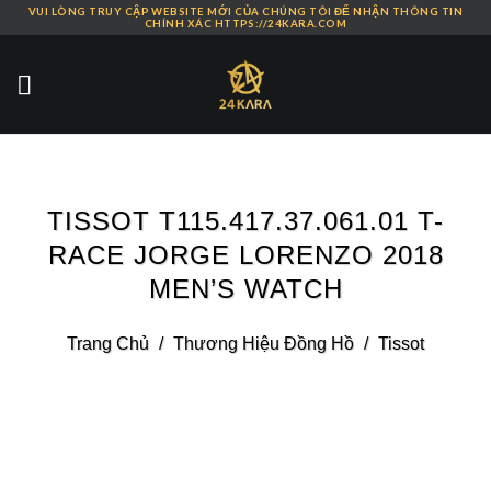
VUI LÒNG TRUY CẬP WEBSITE MỚI CỦA CHÚNG TÔI ĐỂ NHẬN THÔNG TIN
Skip
CHÍNH XÁC HTTPS://24KARA.COM
to
content
TISSOT T115.417.37.061.01 T-
RACE JORGE LORENZO 2018
MEN’S WATCH
Trang Chủ
/
Thương Hiệu Đồng Hồ
/
Tissot