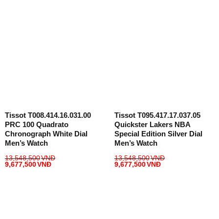
Tissot T008.414.16.031.00
Tissot T095.417.17.037.05
PRC 100 Quadrato
Quickster Lakers NBA
Chronograph White Dial
Special Edition Silver Dial
Men’s Watch
Men’s Watch
13,548,500
VNĐ
13,548,500
VNĐ
9,677,500
VNĐ
9,677,500
VNĐ