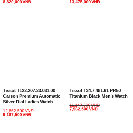
8,820,000
VNĐ
13,475,000
VNĐ
Tissot T122.207.33.031.00
Tissot T34.7.481.61 PR50
Carson Premium Automatic
Titanium Black Men’s Watch
Silver Dial Ladies Watch
11,147,500
VNĐ
7,962,500
VNĐ
12,862,500
VNĐ
9,187,500
VNĐ