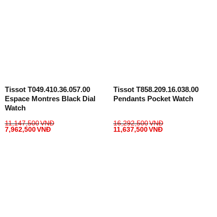
Tissot T049.410.36.057.00
Tissot T858.209.16.038.00
Espace Montres Black Dial
Pendants Pocket Watch
Watch
11,147,500
VNĐ
16,292,500
VNĐ
7,962,500
VNĐ
11,637,500
VNĐ