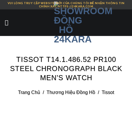
VUI LÒNG TRUY CẬP WEBSITE MỚI CỦA CHÚNG TÔI ĐỂ NHẬN THÔNG TIN
Skip
CHÍNH XÁC HTTPS://24KARA.COM
to
content
TISSOT T14.1.486.52 PR100
STEEL CHRONOGRAPH BLACK
MEN’S WATCH
Trang Chủ
/
Thương Hiệu Đồng Hồ
/
Tissot