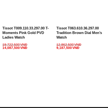
Tissot T009.110.33.297.00 T-
Tissot T063.610.36.297.00
Moments Pink Gold PVD
Tradition Brown Dial Men’s
Ladies Watch
Watch
19,722,500
VNĐ
12,862,500
VNĐ
14,087,500
VNĐ
9,187,500
VNĐ