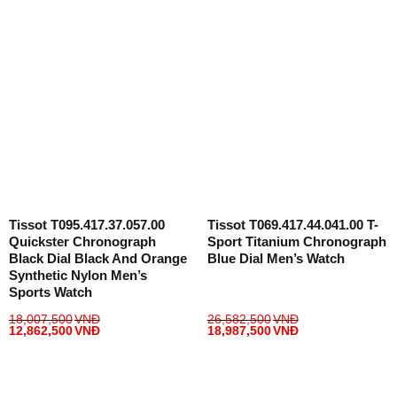
Tissot T095.417.37.057.00
Tissot T069.417.44.041.00 T-
Quickster Chronograph
Sport Titanium Chronograph
Black Dial Black And Orange
Blue Dial Men’s Watch
Synthetic Nylon Men’s
Sports Watch
18,007,500
VNĐ
26,582,500
VNĐ
12,862,500
VNĐ
18,987,500
VNĐ