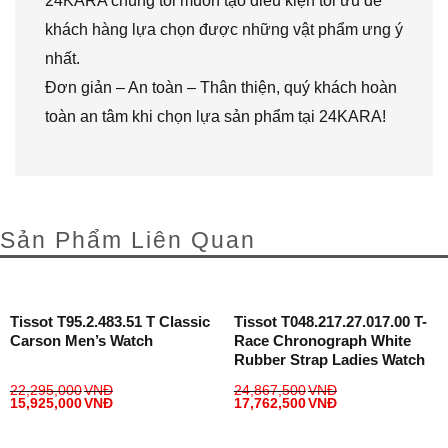
24KARA chúng tôi muốn tạo điều kiện tối ưu để
khách hàng lựa chọn được những vật phẩm ưng ý
nhất.
Đơn giản – An toàn – Thân thiện, quý khách hoàn
toàn an tâm khi chọn lựa sản phẩm tại 24KARA!
Sản Phẩm Liên Quan
Tissot T95.2.483.51 T Classic
Tissot T048.217.27.017.00 T-
Carson Men’s Watch
Race Chronograph White
Rubber Strap Ladies Watch
22,295,000
VNĐ
24,867,500
VNĐ
15,925,000
VNĐ
17,762,500
VNĐ