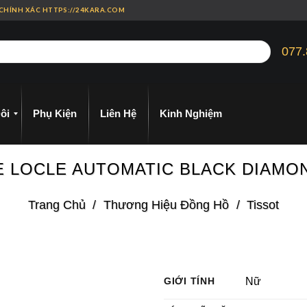
 CHÍNH XÁC HTTPS://24KARA.COM
077.
ôi
Phụ Kiện
Liên Hệ
Kinh Nghiệm
 LE LOCLE AUTOMATIC BLACK DIAMO
Trang Chủ
/
Thương Hiệu Đồng Hồ
/
Tissot
GIỚI TÍNH
Nữ