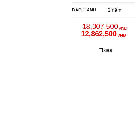
BẢO HÀNH
2 năm
18,007,500
VNĐ
12,862,500
VNĐ
Tissot