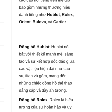
cao cấp nổi tiếng trên thế giới,
bao gồm những thương hiệu
danh tiếng như
Hublot
,
Rolex
,
Orient
,
Bulova
, và
Cartier
.
Đồng hồ Hublo
t
: Hublot nổi
bật với thiết kế mạnh mẽ, sáng
tạo và sự kết hợp độc đáo giữa
các vật liệu hiện đại như cao
su, titan và gốm, mang đến
những chiếc đồng hồ thể thao
đẳng cấp và đầy ấn tượng.
i
Đồng hồ Rolex
: Rolex là biểu
tượng của sự hoàn hảo và uy