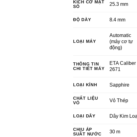
KÍCH CỠ MẶT
25.3 mm
SỐ
ĐỘ DÀY
8.4 mm
Automatic
LOẠI MÁY
(máy cơ tự
động)
ETA Caliber
THÔNG TIN
CHI TIẾT MÁY
2671
LOẠI KÍNH
Sapphire
CHẤT LIỆU
Vỏ Thép
VỎ
LOẠI DÂY
Dây Kim Loạ
CHỊU ÁP
30 m
SUẤT NƯỚC