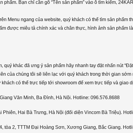
sản phẩm. Bạn chỉ cần gõ “Tên sản phẩm” vào ô tìm kiếm, 24KA
rên Menu ngang của website, quý khách có thể tìm sản phẩm t
phẩm được miêu tả chính xác và chân thực, hình ảnh sản phẩm là
ẩm, quý khác đã ưng ý sản phẩm hãy nhanh tay đặt nhấn nút “Đặt
viên của chúng tôi sẽ liên lạc với quý khách trong thời gian sớm 
hách có thể trực tiếp tới showroom để xem trực tiếp và giao d
Giang Văn Minh, Ba Đình, Hà Nội. Hotline: 096.576.8688
Phiên, Hai Bà Trưng, Hà Nội (đối diện Vincom Bà Triệu). Hotl
4, tòa 2, TTTM Đại Hoàng Sơn, Xương Giang, Bắc Giang. Hotli