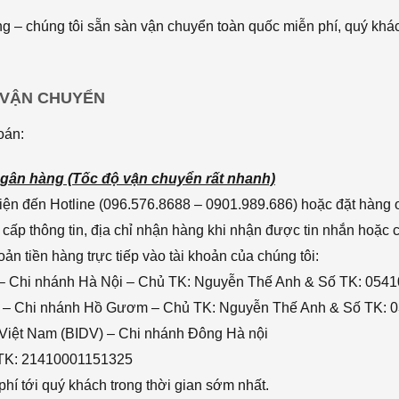
 – chúng tôi sẵn sàn vận chuyển toàn quốc miễn phí, quý khác
 VẬN CHUYỂN
oán:
gân hàng (Tốc độ vận chuyển rất nhanh)
ện đến Hotline (096.576.8688 – 0901.989.686) hoặc đặt hàng o
cấp thông tin, địa chỉ nhận hàng khi nhận được tin nhắn hoặc
n tiền hàng trực tiếp vào tài khoản của chúng tôi:
– Chi nhánh Hà Nội – Chủ TK: Nguyễn Thế Anh & Số TK: 054
 – Chi nhánh Hồ Gươm – Chủ TK: Nguyễn Thế Anh & Số TK: 
 Việt Nam (BIDV) – Chi nhánh Đông Hà nội
 TK: 21410001151325
hí tới quý khách trong thời gian sớm nhất.