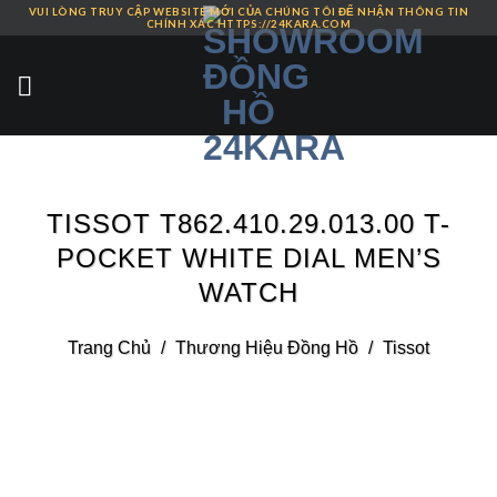
VUI LÒNG TRUY CẬP WEBSITE MỚI CỦA CHÚNG TÔI ĐỂ NHẬN THÔNG TIN
Skip
CHÍNH XÁC HTTPS://24KARA.COM
to
content
TISSOT T862.410.29.013.00 T-
POCKET WHITE DIAL MEN’S
WATCH
Trang Chủ
/
Thương Hiệu Đồng Hồ
/
Tissot