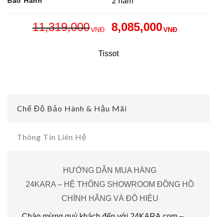
Bảo Hành
2 năm
11,319,000
8,085,000
VNĐ
VNĐ
Tissot
Chế Độ Bảo Hành & Hậu Mãi
Thông Tin Liên Hệ
HƯỚNG DẪN MUA HÀNG
24KARA – HỆ THỐNG SHOWROOM ĐỒNG HỒ
CHÍNH HÃNG VÀ ĐỒ HIỆU
Chào mừng quý khách đến với 24KARA.com –