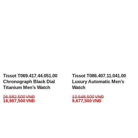
Tissot T069.417.44.051.00
Tissot T086.407.11.041.00
Chronograph Black Dial
Luxury Automatic Men’s
Titanium Men’s Watch
Watch
26,582,500
VNĐ
13,548,500
VNĐ
18,987,500
VNĐ
9,677,500
VNĐ