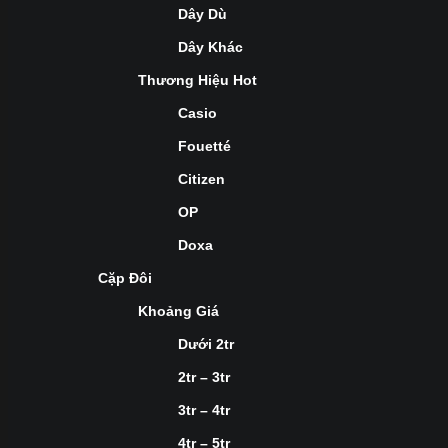
Dây Dù
Dây Khác
Thương Hiệu Hot
Casio
Fouetté
Citizen
OP
Doxa
Cặp Đôi
Khoảng Giá
Dưới 2tr
2tr – 3tr
3tr – 4tr
4tr – 5tr