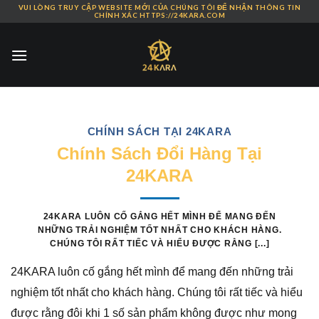
VUI LÒNG TRUY CẬP WEBSITE MỚI CỦA CHÚNG TÔI ĐỂ NHẬN THÔNG TIN
Skip
CHÍNH XÁC HTTPS://24KARA.COM
to
content
CHÍNH SÁCH TẠI 24KARA
Chính Sách Đổi Hàng Tại
24KARA
24KARA LUÔN CỐ GẮNG HẾT MÌNH ĐỂ MANG ĐẾN
NHỮNG TRẢI NGHIỆM TỐT NHẤT CHO KHÁCH HÀNG.
CHÚNG TÔI RẤT TIẾC VÀ HIỂU ĐƯỢC RẰNG [...]
24KARA luôn cố gắng hết mình để mang đến những trải
nghiệm tốt nhất cho khách hàng. Chúng tôi rất tiếc và hiểu
được rằng đôi khi 1 số sản phẩm không được như mong