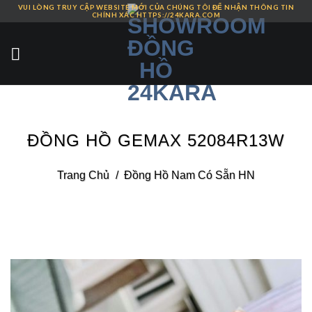
VUI LÒNG TRUY CẬP WEBSITE MỚI CỦA CHÚNG TÔI ĐỂ NHẬN THÔNG TIN
Skip
CHÍNH XÁC HTTPS://24KARA.COM
to
content
ĐỒNG HỒ GEMAX 52084R13W
Trang Chủ
/
Đồng Hồ Nam Có Sẵn HN